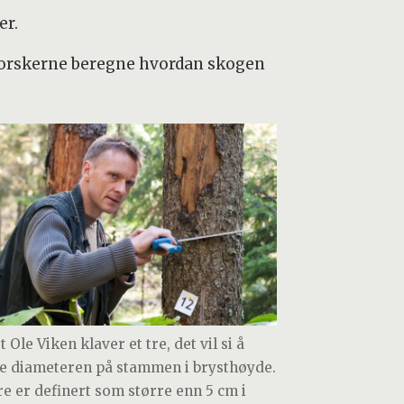
er.
 forskerne beregne hvordan skogen
 Ole Viken klaver et tre, det vil si å
e diameteren på stammen i brysthøyde.
tre er definert som større enn 5 cm i