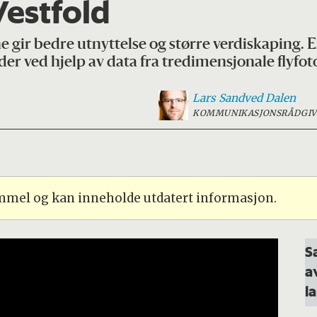
 Vestfold
e gir bedre utnyttelse og større verdiskaping. 
r ved hjelp av data fra tredimensjonale flyfot
Lars Sandved
Dalen
KOMMUNIKASJONSRÅDGIV
ammel og kan inneholde utdatert informasjon.
S
a
l