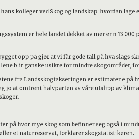
 hans kolleger ved Skog og landskap: hvordan lage e
system er hele landet dekket av mer enn 13 000 prøve
get opp på gjør at vi får gode tall på hva slags sk
llene blir ganske usikre for mindre skogområder, fo
tatene fra Landsskogtakseringen er estimatene på 
seg jo at omtrent halvparten av våre utslipp av klim
 skoger.
ater på hvor mye skog som befinner seg også i min
er et naturreservat, forklarer skogstatistikeren.