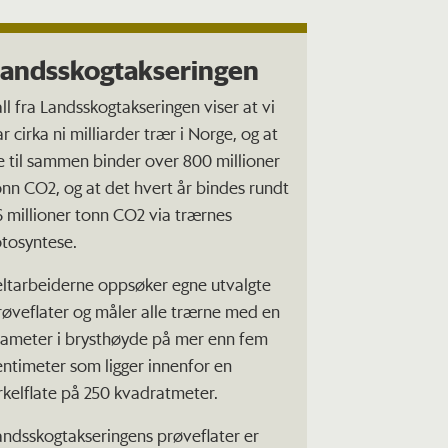
andsskogtakseringen
all fra Landsskogtakseringen viser at vi
r cirka ni milliarder trær i Norge, og at
e til sammen binder over 800 millioner
onn CO2, og at det hvert år bindes rundt
6 millioner tonn CO2 via trærnes
otosyntese.
eltarbeiderne oppsøker egne utvalgte
røveflater og måler alle trærne med en
iameter i brysthøyde på mer enn fem
entimeter som ligger innenfor en
irkelflate på 250 kvadratmeter.
andsskogtakseringens prøveflater er