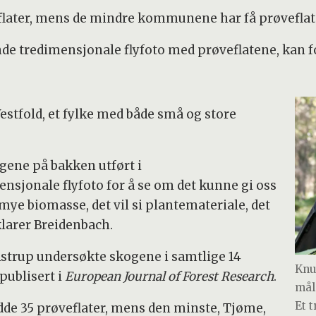
ater, mens de mindre kommunene har få prøveflat
nde tredimensjonale flyfoto med prøveflatene, kan
stfold, et fylke med både små og store
gene på bakken utført i
sjonale flyfoto for å se om det kunne gi oss
mye biomasse, det vil si plantemateriale, det
larer Breidenbach.
trup undersøkte skogene i samtlige 14
Knut
publisert i
European Journal of Forest Research
.
mål
Et 
de 35 prøveflater, mens den minste, Tjøme,