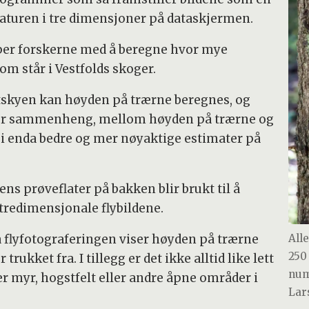
aturen i tre dimensjoner på dataskjermen.
lper forskerne med å beregne hvor mye
som står i Vestfolds skoger.
tskyen kan høyden på trærne beregnes, og
eller sammenheng, mellom høyden på trærne og
 gi enda bedre og mer nøyaktige estimater på
s prøveflater på bakken blir brukt til å
tredimensjonale flybildene.
 flyfotograferingen viser høyden på trærne
All
250
trukket fra. I tillegg er det ikke alltid like lett
num
r myr, hogstfelt eller andre åpne områder i
Lar