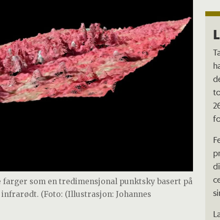
L
T
ha
d
t
2
f
F
p
d
c
 farger som en tredimensjonal punktsky basert på
s
infrarødt. (Foto: (Illustrasjon: Johannes
L