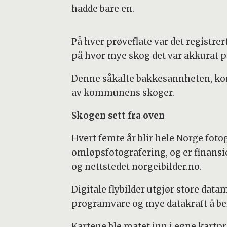
hadde bare en.
På hver prøveflate var det registr
på hvor mye skog det var akkurat på
Denne såkalte bakkesannheten, kom
av kommunens skoger.
Skogen sett fra oven
Hvert femte år blir hele Norge fotogr
omløpsfotografering, og er finans
og nettstedet norgeibilder.no.
Digitale flybilder utgjør store data
programvare og mye datakraft å be
Kartene ble matet inn i egne kart