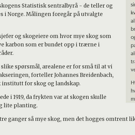
s
ogens Statistisk sentralbyrå - de teller og
k
s i Norge. Målingen foregår på utvalgte
a
b
ssjefer og skogeiere om hvor mye skog som
og
e karbon som er bundet opp i trærne i
p
a
åder.
t
å slike spørsmål, arealene er for små til at vi
v
akseringen, forteller Johannes Breidenbach,
H
institutt for skog og landskap.
h
de i 1919, da frykten var at skogen skulle
m
 lite planting.
r tre ganger så mye skog, men det hogges omtrent li