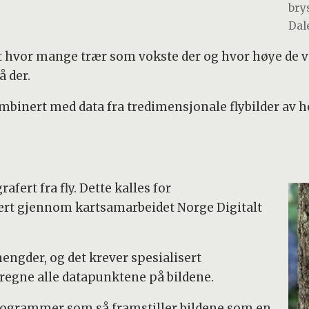
bry
Dal
ert hvor mange trær som vokste der og hvor høye de 
 der.
binert med data fra tredimensjonale flybilder av 
afert fra fly. Dette kalles for
iert gjennom kartsamarbeidet Norge Digitalt
mengder, og det krever spesialisert
regne alle datapunktene på bildene.
programmer som så framstiller bildene som en