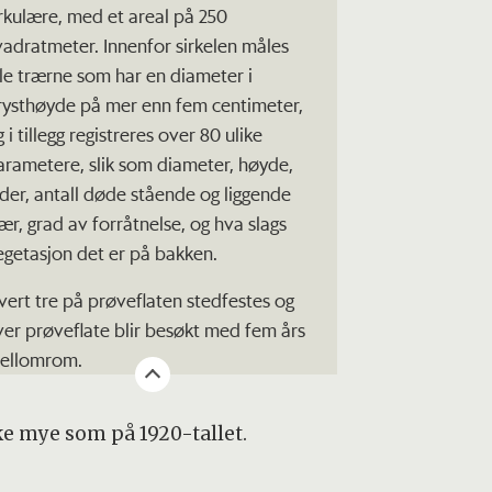
irkulære, med et areal på 250
vadratmeter. Innenfor sirkelen måles
lle trærne som har en diameter i
rysthøyde på mer enn fem centimeter,
 i tillegg registreres over 80 ulike
arametere, slik som diameter, høyde,
lder, antall døde stående og liggende
rær, grad av forråtnelse, og hva slags
egetasjon det er på bakken.
vert tre på prøveflaten stedfestes og
ver prøveflate blir besøkt med fem års
ellomrom.
ke mye som på 1920-tallet.