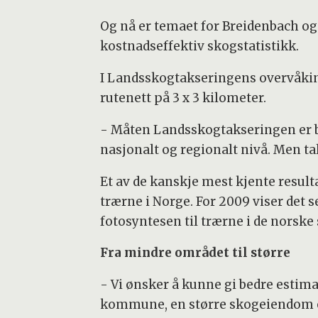
Og nå er temaet for Breidenbach og
kostnadseffektiv skogstatistikk.
I Landsskogtakseringens overvåkings
rutenett på 3 x 3 kilometer.
- Måten Landsskogtakseringen er byg
nasjonalt og regionalt nivå. Men ta
Et av de kanskje mest kjente resul
trærne i Norge. For 2009 viser det 
fotosyntesen til trærne i de norske
Fra mindre området til større
- Vi ønsker å kunne gi bedre estim
kommune, en større skogeiendom ell