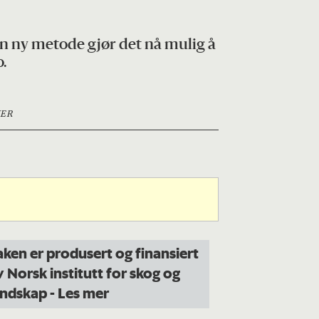
En ny metode gjør det nå mulig å
o.
ER
aken er produsert og finansiert
v Norsk institutt for skog og
andskap
- Les mer