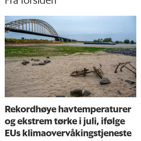
Rekordhøye havtemperaturer
og ekstrem tørke i juli, ifølge
EUs klima­overvåkings­tjeneste