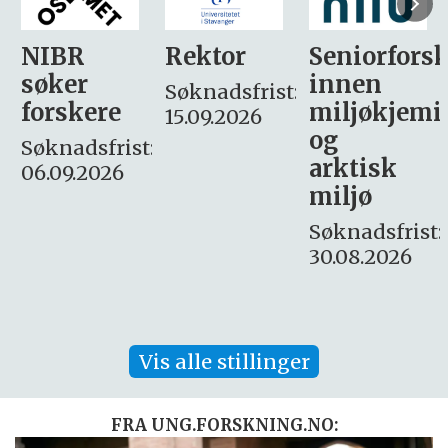
Rektor
Seniorforsker
Forskning.
innen
søker
Søknadsfrist:
miljøkjemi
nyhetsjour
15.09.2026
og
– fast
:
arktisk
Søknadsfrist:
miljø
16. august.
Søknadsfrist:
30.08.2026
Vis alle stillinger
FRA UNG.FORSKNING.NO: