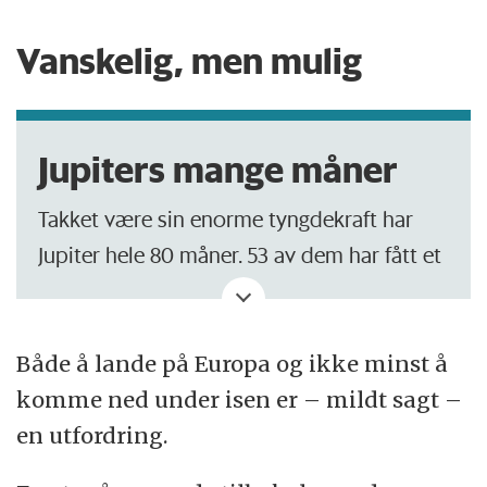
Vanskelig, men mulig
Jupiters mange måner
Takket være sin enorme tyngdekraft har
Jupiter hele 80 måner. 53 av dem har fått et
navn.
Av disse er nok Jupiters fire største måner
Både å lande på Europa og ikke minst å
mest interessante for forskere – Io, Europa,
komme ned under isen er – mildt sagt –
Ganymedes og Callisto. De kalles også for
en utfordring.
de galileiske månene etter den berømte