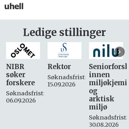
uhell
Ledige stillinger
Rektor
Seniorforsker
Forskning.
innen
søker
Søknadsfrist:
miljøkjemi
nyhetsjour
15.09.2026
og
– fast
:
arktisk
Søknadsfrist:
miljø
16. august.
Søknadsfrist:
30.08.2026