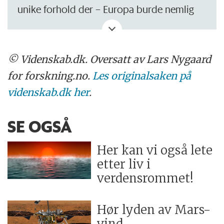
unike forhold der – Europa burde nemlig
være frossen hele veien gjennom.
– Jupiters innerste måner, Io, Europa og
© Videnskab.dk. Oversatt av Lars Nygaard
Ganymedes, er så sterkt påvirket av
for forskning.no.
Les originalsaken på
Jupiters gravitasjonsfelt at de blir holdt
videnskab.dk her
.
varme, forteller Jørgensen.
SE OGSÅ
– Når man kommer så tett på Jupiter, er
gravitasjonsfeltet så kraftig, og varierer så
Her kan vi også lete
mye, at det dannes en tidevannsbølge som
etter liv i
verdensrommet!
i Europas tilfelle er 200 meter høy.
På grunn av Europas bane rundt Jupiter er
Hør lyden av Mars-
denne tidevannsbølgen alltid i bevegelse
vind