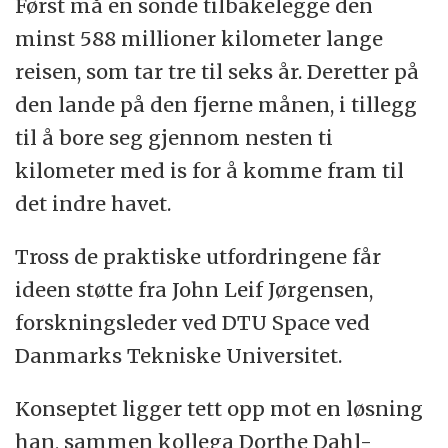
italienske astronomen Galileo Galilei (1564–
Først må en sonde tilbakelegge den
1642), som oppdaget dem.
minst 588 millioner kilometer lange
reisen, som tar tre til seks år. Deretter på
Europa, nummer to i rekken, er passe langt
den lande på den fjerne månen, i tillegg
unna Jupiter til at tyngdekraften ikke
til å bore seg gjennom nesten ti
skaper kaos i de geologiske prosessene på
kilometer med is for å komme fram til
samme måte som på nabomånen Io.
det indre havet.
Europa inneholder mye mer vann enn
Tross de praktiske utfordringene får
jorden.
ideen støtte fra John Leif Jørgensen,
forskningsleder ved DTU Space ved
Danmarks Tekniske Universitet.
Kilde: John Leif Jørgensen
Konseptet ligger tett opp mot en løsning
han, sammen kollega Dorthe Dahl-