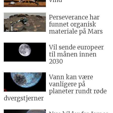
over månen. Den skaper så mye varme at
det smelter alt annet enn det ytterste
Perseverance har
skallet av is, utdyper professoren.
funnet organisk
materiale på Mars
Denne aktiviteten skaper de karakteristiske
sprekkene i isen som er tydelige i bildet
Vil sende europeer
ovenfor.
til månen innen
2030
Kilde: John Leif Jørgensen
Vann kan være
vanligere på
planeter rundt røde
dvergstjerner