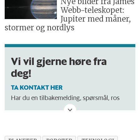
Nye bilder fra James
Webb-teleskopet:
Jupiter med måner,
stormer og nordlys
Vi vil gjerne høre fra
deg!
TA KONTAKT HER
Har du en tilbakemelding, spørsmål, ros
eller kritikk? Eller tips om noe vi bør skrive
om?