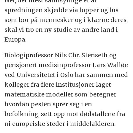
Nei, det mest sannsynlige er at
Malta
spredningen skjedde via lopper og lus
som bor på mennesker og i klærne deres,
skal vi tro en ny studie av andre land i
Europa.
Biologiprofessor Nils Chr. Stenseth og
pensjonert medisinprofessor Lars Walløe
ved Universitetet i Oslo har sammen med
kolleger fra flere institusjoner laget
matematiske modeller som beregner
hvordan pesten sprer seg i en
befolkning, sett opp mot dødstallene fra
ni europeiske steder i middelalderen.