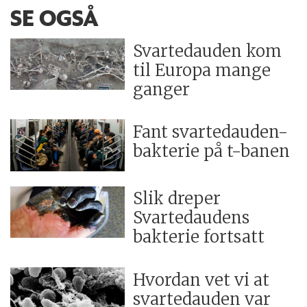
SE OGSÅ
Svartedauden kom
til Europa mange
ganger
Fant svartedauden-
bakterie på t-banen
Slik dreper
Svartedaudens
bakterie fortsatt
Hvordan vet vi at
svartedauden var