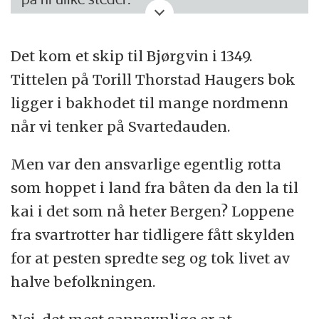
Givry, Frankrike
Det kom et skip til Bjørgvin i 1349.
Firenze, Italia
Tittelen på Torill Thorstad Haugers bok
ligger i bakhodet til mange nordmenn
Barcelona, Spania
når vi tenker på Svartedauden.
London, England
Men var den ansvarlige egentlig rotta
som hoppet i land fra båten da den la til
Eyam, England
kai i det som nå heter Bergen? Loppene
Gdansk, Polen
fra svartrotter har tidligere fått skylden
for at pesten spredte seg og tok livet av
Stockholm, Sverige
halve befolkningen.
Moskva, Russland