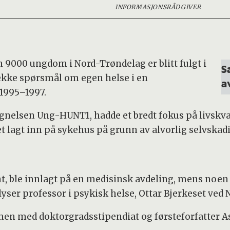
INFORMASJONSRÅDGIVER
n 9000 ungdom i Nord-Trøndelag er blitt fulgt i
S
 rekke spørsmål om egen helse i en
a
 1995–1997.
nelsen Ung-HUNT1, hadde et bredt fokus på livskvali
t lagt inn på sykehus på grunn av alvorlig selvskad
nt, ble innlagt på en medisinsk avdeling, mens noen f
yser professor i psykisk helse, Ottar Bjerkeset ved N
n med doktorgradsstipendiat og førsteforfatter As