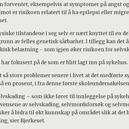
m forventet, eksempelvis at symptomer på angst o
imot er risikoen relatert til å ha epilepsi eller mi
set.
ysiske tilstandene i seg selv er nært knyttet til en del
n av felles genetisk sårbarhet. I tillegg kan det å
ykisk belastning - som igjen øker risikoen for selvs
har fokusert på de som er blitt lagt inn på sykehus.
tt så store problemer senere i livet at det medførte 
 en prosent, i fra denne første skoleundersøkelsen 
lvskading – som ikke fører til innleggelse på sykeh
vensene av selvskading, selvmordsforsøk og selvmor
er å bidra til økt kunnskap på området slik at det bli
ng, sier Bjerkeset.