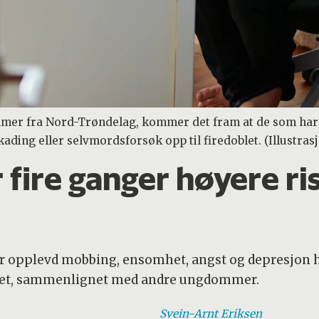
mmer fra Nord-Trøndelag, kommer det fram at de som har 
kading eller selvmordsforsøk opp til firedoblet. (Illustra
fire ganger høyere ris
 opplevd mobbing, ensomhet, angst og depresjon har
 livet, sammenlignet med andre ungdommer.
Svein-Arnt
Eriksen