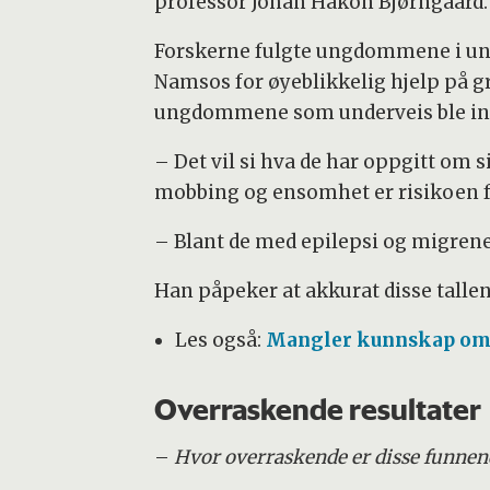
professor Johan Håkon Bjørngaard.
Forskerne fulgte ungdommene i unde
Namsos for øyeblikkelig hjelp på gr
ungdommene som underveis ble innla
– Det vil si hva de har oppgitt om 
mobbing og ensomhet er risikoen for
– Blant de med epilepsi og migrene s
Han påpeker at akkurat disse tallene
Les også:
Mangler kunnskap om 
Overraskende resultater
–
Hvor overraskende er disse funnen