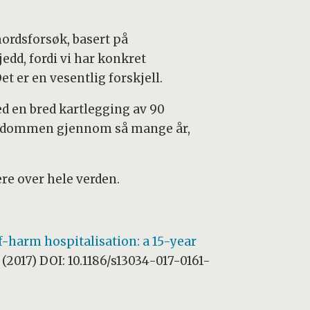
mordsforsøk, basert på
edd, fordi vi har konkret
et er en vesentlig forskjell.
d en bred kartlegging av 90
ungdommen gjennom så mange år,
ere over hele verden.
f-harm hospitalisation: a 15-year
.
(2017) DOI: 10.1186/s13034-017-0161-