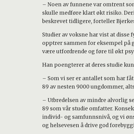
– Noen av funnene var omtrent so
skulle medføre klart økt risiko. Der
beskrevet tidligere, forteller Bjerke
Studier av voksne har vist at disse f
opptrer sammen for eksempel på grun
være utfordrende og føre til økt ps
Han poengterer at deres studie kun 
– Som vi ser er antallet som har få
89 av nesten 9000 ungdommer, altså
– Utbredelsen av mindre alvorlig se
89 som vår studie omfatter. Konsek
individ- og samfunnsnivå, og vi ønsk
og helsevesen å drive god forebyggi