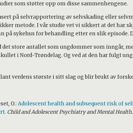
studier som støtter opp om disse sammenhengene.
asert på selvrapportering av selvskading eller selv
er metode. I vår studie vet vi sikkert at det har skj
nn på sykehus for behandling etter en slik episode. D
ved det store antallet som ungdommer som inngår, me
ullet i Nord-Trøndelag. Og ved at den har fulgt 
t verdens største i sitt slag og blir brukt av forsk
set, O.:
Adolescent health and subsequent risk of sel
rt
.
Child and Adolescent Psychiatry and Mental Health