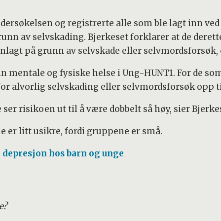
rsøkelsen og registrerte alle som ble lagt inn ved
unn av selvskading. Bjerkeset forklarer at de derett
gt på grunn av selvskade eller selvmordsforsøk, o
sin mentale og fysiske helse i Ung-HUNT1. For de som
 alvorlig selvskading eller selvmordsforsøk opp til
er risikoen ut til å være dobbelt så høy, sier Bjerke
 er litt usikre, fordi gruppene er små.
depresjon hos barn og unge
e?