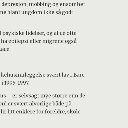
g depresjon, mobbing og ensomhet
grene blant ungdom ikke så godt
 psykiske lidelser, og at de ofte
 ha epilepsi eller migrene også
kade.
sykehusinnleggelse svært lavt. Bare
i 1995-1997.
us – er selvsagt mye større enn de
d er svært alvorlige både på
r litt enklere for foreldre, skole