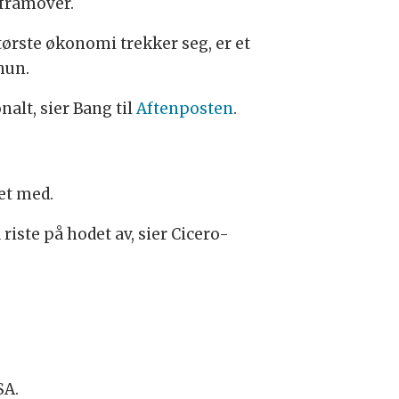
 framover.
ørste økonomi trekker seg, er et
hun.
nalt, sier Bang til
Aftenposten
.
et med.
 riste på hodet av, sier Cicero-
SA.