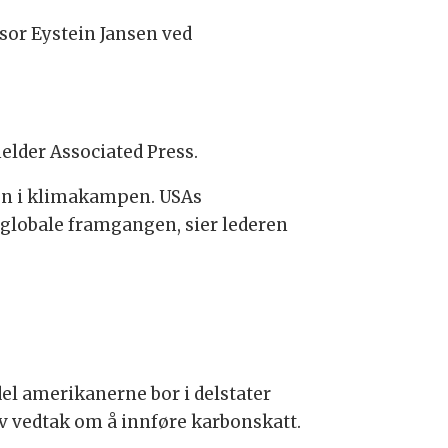
sor Eystein Jansen ved
melder Associated Press.
jon i klimakampen. USAs
globale framgangen, sier lederen
del amerikanerne bor i delstater
v vedtak om å innføre karbonskatt.