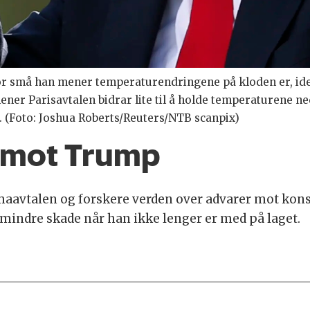
r små han mener temperaturendringene på kloden er, idet 
ner Parisavtalen bidrar lite til å holde temperaturene n
en. (Foto: Joshua Roberts/Reuters/NTB scanpix)
r mot Trump
limaavtalen og forskere verden over advarer mot k
mindre skade når han ikke lenger er med på laget.