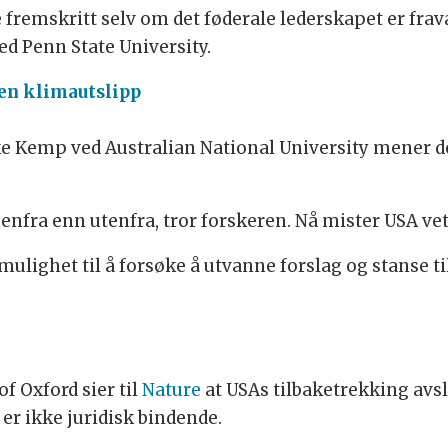
ge fremskritt selv om det føderale lederskapet er fra
ed Penn State University.
ten klimautslipp
 Kemp ved Australian National University mener det 
nfra enn utenfra, tror forskeren. Nå mister USA vet
ulighet til å forsøke å utvanne forslag og stanse tilt
of Oxford sier til
Nature
at USAs tilbaketrekking avsl
 er ikke juridisk bindende.