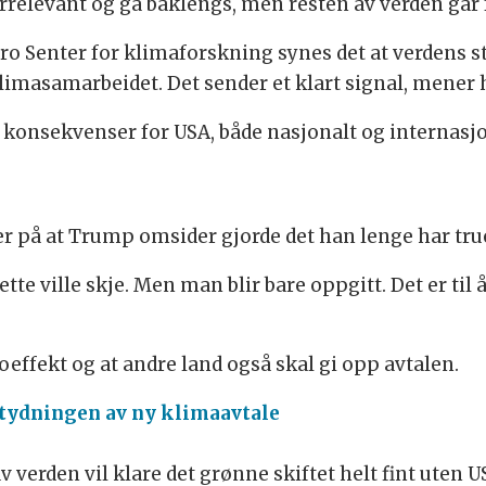
irrelevant og gå baklengs, men resten av verden går
ro Senter for klimaforskning synes det at verdens st
klimasamarbeidet. Det sender et klart signal, mener 
få konsekvenser for USA, både nasjonalt og internasjo
r på at Trump omsider gjorde det han lenge har tru
ette ville skje. Men man blir bare oppgitt. Det er til å
effekt og at andre land også skal gi opp avtalen.
tydningen av ny klimaavtale
verden vil klare det grønne skiftet helt fint uten U