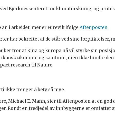
 ved Bjerknessenteret for klimaforskning, og profes
de an i arbeidet, mener Furevik ifølge
Aftenposten
.
rter har bekreftet at de står ved sine forpliktelser, 
ber tror at Kina og Europa nå vil styrke sin posis
erikansk økonomi og samfunn, men ikke hindre den 
pact research til Nature.
i ikke trenger å bety så mye.
e, Michael E. Mann, sier til Aftenposten at en god 
er. Rundt en tredjedel av innbyggerne er omfattet a