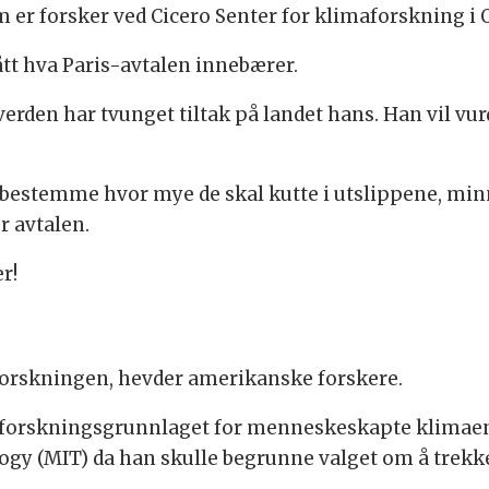
m er forsker ved Cicero Senter for klimaforskning i 
t hva Paris-avtalen innebærer.
erden har tvunget tiltak på landet hans. Han vil v
 bestemme hvor mye de skal kutte i utslippene, min
r avtalen.
r!
orskningen, hevder amerikanske forskere.
m forskningsgrunnlaget for menneskeskapte klimaend
ogy (MIT) da han skulle begrunne valget om å trekke