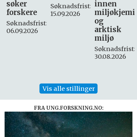
innen
søker
Søknadsfrist:
miljøkjemi
nyhetsjour
15.09.2026
og
– fast
:
arktisk
Søknadsfrist:
miljø
16. august.
Søknadsfrist:
30.08.2026
Vis alle stillinger
FRA UNG.FORSKNING.NO: