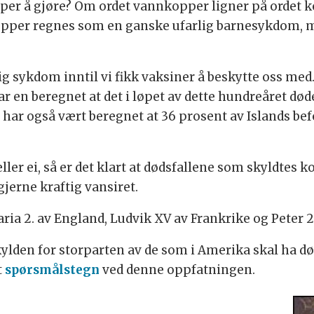
r å gjøre? Om ordet vannkopper ligner på ordet kop
nkopper regnes som en ganske ufarlig barnesykdom, 
ig sykdom inntil vi fikk vaksiner å beskytte oss med
r en beregnet at det i løpet av dette hundreåret dø
har også vært beregnet at 36 prosent av Islands bef
eller ei, så er det klart at dødsfallene som skyldtes
jerne kraftig vansiret.
ria 2. av England, Ludvik XV av Frankrike og Peter 2
skylden for storparten av de som i Amerika skal ha
t
spørsmålstegn
ved denne oppfatningen.