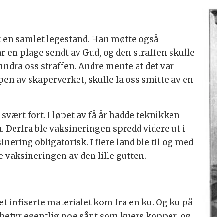
 en samlet legestand. Han møtte også
 en plage sendt av Gud, og den straffen skulle
unndra oss straffen. Andre mente at det var
en av skaperverket, skulle la oss smitte av en
svært fort. I løpet av få år hadde teknikken
a. Derfra ble vaksineringen spredd videre ut i
ering obligatorisk. I flere land ble til og med
te vaksineringen av den lille gutten.
et infiserte materialet kom fra en ku. Og ku på
e betyr egentlig noe sånt som kuers kopper, og