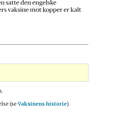
n satte den engelske
ers vaksine mot kopper er kalt
n.
else (se
Vaksinens historie
).