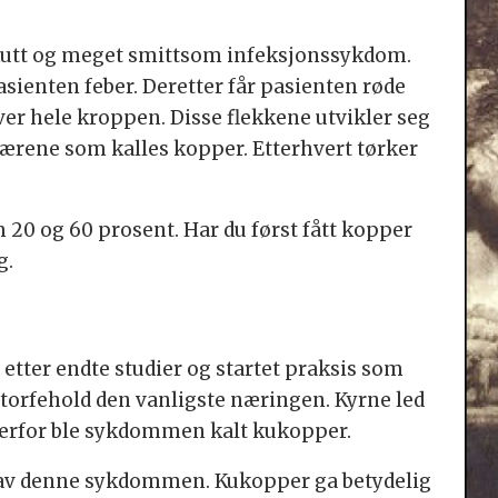
akutt og meget smittsom infeksjonssykdom.
asienten feber. Deretter får pasienten røde
ver hele kroppen. Disse flekkene utvikler seg
 blærene som kalles kopper. Etterhvert tørker
 20 og 60 prosent. Har du først fått kopper
g.
 etter endte studier og startet praksis som
storfehold den vanligste næringen. Kyrne led
erfor ble sykdommen kalt kukopper.
t av denne sykdommen. Kukopper ga betydelig