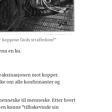
r koppene Guds straffedom?"
enn en ku.
e vaksinasjonen mot kopper.
kke om alle konfirmanter og
 menneske til menneske. Etter hvert
inen kunne “tilbakevinde sin