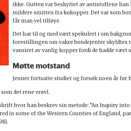
ikke. Gutten var beskyttet av antistoffene han
mildere smitten fra kukopper. Det var som bond
får man vel tilføye.
Det har til og med vært spekulert i om bakgr
forestillingen om vakre bondejenter skyldtes n
vansiret av vanlig kopper fordi de hadde vært 
Møtte motstand
Jenner fortsatte studier og forsøk noen år før h
 som det rene vrøvl.
e skrift hvor han beskrev sin metode: “An Inquiry into
ered in some of the Western Counties of England, par
8).