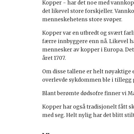
Kopper - har det noe med vannkoppe
det likevel store forskjeller. Van
menneskehetens store svøper.
Kopper var en utbredt og svært farl
færre innbyggere enn nå. Likevel ha
mennesker av kopper i Europa. Det 
året 1707.
Om disse tallene er helt nøyaktige 
overlevde sykdommen ble i tillegg g
Blant berømte dødsofre finner vi Ma
Kopper har også tradisjonelt fått 
med seg. Helt nylig har det blitt stil