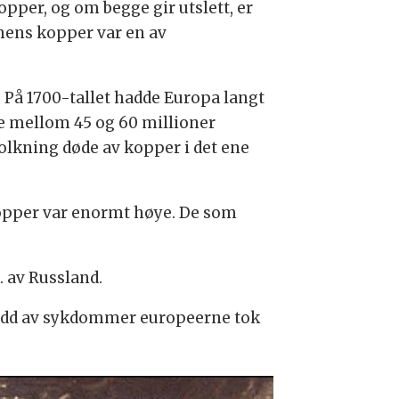
per, og om begge gir utslett, er
mens kopper var en av
. På 1700-tallet hadde Europa langt
de mellom 45 og 60 millioner
olkning døde av kopper i det ene
 kopper var enormt høye. De som
. av Russland.
 dødd av sykdommer europeerne tok