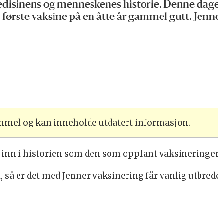
edisinens og menneskenes historie. Denne dage
første vaksine på en åtte år gammel gutt. Jenn
ammel og kan inneholde utdatert informasjon.
tt inn i historien som den som oppfant vaksineringe
ei, så er det med Jenner vaksinering får vanlig utbred