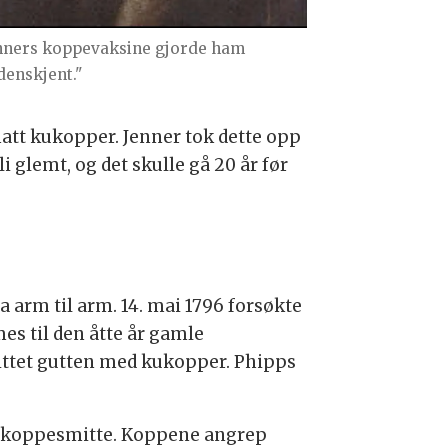
nners koppevaksine gjorde ham
denskjent."
att kukopper. Jenner tok dette opp
i glemt, og det skulle gå 20 år før
 arm til arm. 14. mai 1796 forsøkte
es til den åtte år gamle
mittet gutten med kukopper. Phipps
ig koppesmitte. Koppene angrep