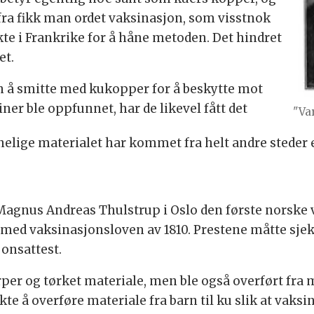
ra fikk man ordet vaksinasjon, som visstnok
te i Frankrike for å håne metoden. Det hindret
et.
un å smitte med kukopper for å beskytte mot
ner ble oppfunnet, har de likevel fått det
"Va
lige materialet har kommet fra helt andre steder 
g Magnus Andreas Thulstrup i Oslo den første norsk
 med vaksinasjonsloven av 1810. Prestene måtte sje
onsattest.
rper og tørket materiale, men ble også overført fra
te å overføre materiale fra barn til ku slik at vaks