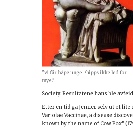
"Vi får håpe unge Phipps ikke led for
mye."
Society. Resultatene hans ble avfeid
Etter en tid ga Jenner selv ut et lit
Variolae Vaccinae, a disease discov
known by the name of Cow Pox” (179