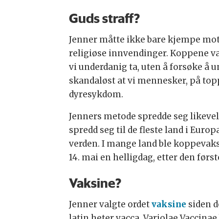
Guds straff?
Jenner måtte ikke bare kjempe mot
religiøse innvendinger. Koppene var
vi underdanig ta, uten å forsøke å 
skandaløst at vi mennesker, på topp
dyresykdom.
Jenners metode spredde seg likevel 
spredd seg til de fleste land i Europ
verden. I mange land ble koppevaksin
14. mai en helligdag, etter den førs
Vaksine?
Jenner valgte ordet
vaksine
siden d
latin heter vacca. Variolae Vaccina