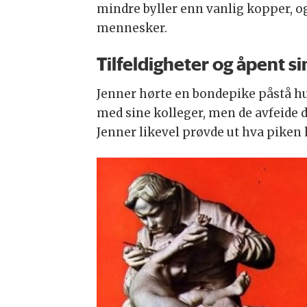
mindre byller enn vanlig kopper, o
mennesker.
Tilfeldigheter og åpent s
Jenner hørte en bondepike påstå hu
med sine kolleger, men de avfeide de
Jenner likevel prøvde ut hva piken 