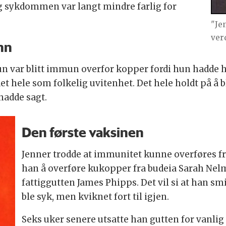
g sykdommen var langt mindre farlig for
"Je
ver
inn
n var blitt immun overfor kopper fordi hun hadde h
t hele som folkelig uvitenhet. Det hele holdt på å bl
hadde sagt.
Den første vaksinen
Jenner trodde at immunitet kunne overføres fra
han å overføre kukopper fra budeia Sarah Nelm
fattiggutten James Phipps. Det vil si at han s
ble syk, men kviknet fort til igjen.
Seks uker senere utsatte han gutten for vanl