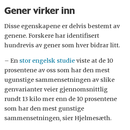
Nordisk. Novo Nordisk er produsent av
Gener virker inn
legemidler med liraglutid og semaglutid.
Disse egenskapene er delvis bestemt av
Timothy Garvey har deltatt i
genene. Forskere har identifisert
rådgivingsforum for flere legemiddelfirma
hundrevis av gener som hver bidrar litt.
uten betaling. Han har gjort det samme for
to ideelle organisasjoner. Garvey har i
– En
stor engelsk studie
viste at de 10
tillegg igjennom universitetet sitt vært med
prosentene av oss som har den mest
på større kliniske studier for flere
ugunstige sammensetningen av slike
legemiddelfirmaer, inkludert Novo Nordisk.
genvarianter veier gjennomsnittlig
rundt 13 kilo mer enn de 10 prosentene
som har den mest gunstige
sammensetningen, sier Hjelmesæth.