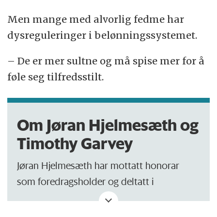
Men mange med alvorlig fedme har
dysreguleringer i belønningssystemet.
– De er mer sultne og må spise mer for å
føle seg tilfredsstilt.
Om Jøran Hjelmesæth og
Timothy Garvey
Jøran Hjelmesæth har mottatt honorar
som foredragsholder og deltatt i
rådgivningsforum i regi av Novo Nordisk,
og er utprøver i kliniske studier for Novo