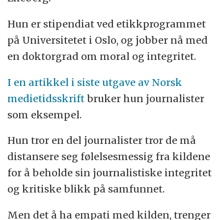
For pressen:
Hun er stipendiat ved etikkprogrammet
Hilde Haugsgjerd (leder), NR, Aftenposten
på Universitetet i Oslo, og jobber nå med
John Olav Egeland, NR, Dagbladet
en doktorgrad om moral og integritet.
Line Noer Borrevik (nestleder), NJ, Stavanger
Aftenblad
I en artikkel i siste utgave av Norsk
Øyvind Brigg, NJ, TV 2
medietidsskrift
bruker hun journalister
som eksempel.
For allmennheten:
Hun tror en del journalister tror de må
Henrik Syse
distansere seg følelsesmessig fra kildene
Camilla Serck-Hanssen
for å beholde sin journalistiske integritet
Eva Sannum
og kritiske blikk på samfunnet.
Men det å ha empati med kilden, trenger