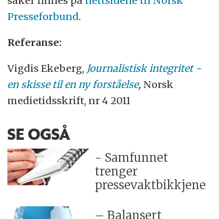
saker finnes på
nettsidene til Norsk
Presseforbund
.
Referanse:
Vigdis Ekeberg,
Journalistisk integritet -
en skisse til en ny forståelse
,
Norsk
medietidsskrift, nr 4 2011
SE OGSÅ
- Samfunnet
trenger
pressevaktbikkjene
– Balansert