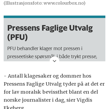
(Illustrasjonsfoto: www.colourbox.no)
Pressens Faglige Utvalg
(PFU)
PFU behandler klager mot pressen i
presseetiske spørsmål, i både trykt presse,
radio, fjernsyn og nettpublikasjoner.
- Antall klagesaker og dommer hos
PFU består av sju medlemmer: fire fra
Pressens Faglige Utvalg tyder på at det er
pressen og tre fra allmennheten.
for lav moralsk bevissthet blant en del
Fram til 1.7 2012 sitter disse i utvalget:
norske journalister i dag, sier Vigdis
Ekeberg.