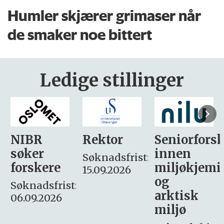
Humler skjærer grimaser når
de smaker noe bittert
Ledige stillinger
Rektor
Seniorforsker
Forskning.
innen
søker
Søknadsfrist:
miljøkjemi
nyhetsjour
15.09.2026
og
– fast
:
arktisk
Søknadsfrist:
miljø
16. august.