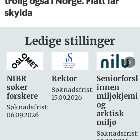
trolig også i Norge. Flått får
skylda
Ledige stillinger
Rektor
Seniorforsker
Forskning.
innen
søker
Søknadsfrist:
miljøkjemi
nyhetsjour
15.09.2026
og
– fast
:
arktisk
Søknadsfrist:
miljø
16. august.
Søknadsfrist: