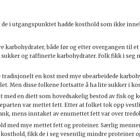
 at de i utgangspunktet hadde kosthold som ikke inneh
e karbohydrater, både før og etter overgangen til e
sukker og raffinerte karbohydrater. Folk fikk i seg
tradisjonelt en kost med mye ubearbeidede karbohydra
. Men disse folkene fortsatte å ha lite sukker i ko
tet med en diett som hovedsakelig bestod av fisk og k
parten var mettet fett. Etter at folket tok opp ves
ank, mens inntaket av enumettet fett var over tredob
d med mye mettet fett og proteiner. Særlig mennen
t kosthold, fikk de i seg vesentlig mindre proteiner 