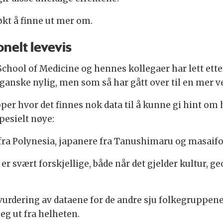
økt å finne ut mer om.
onelt levevis
chool of Medicine og hennes kollegaer har lett et
 ganske nylig, men som så har gått over til en mer ves
pper hvor det finnes nok data til å kunne gi hint om 
pesielt nøye:
 fra Polynesia, japanere fra Tanushimaru og masaifo
er svært forskjellige, både når det gjelder kultur, ge
urdering av dataene for de andre sju folkegruppene, 
eg ut fra helheten.