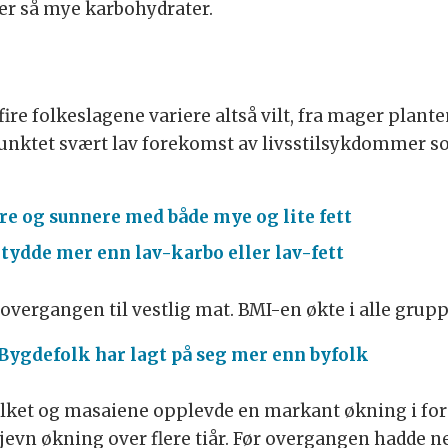
er så mye karbohydrater.
fire folkeslagene variere altså vilt, fra mager plante
punktet svært lav forekomst av livsstilsykdommer s
e og sunnere med både mye og lite fett
tydde mer enn lav-karbo eller lav-fett
r overgangen til vestlig mat. BMI-en økte i alle grup
Bygdefolk har lagt på seg mer enn byfolk
olket og masaiene opplevde en markant økning i for
jevn økning over flere tiår. Før overgangen hadde n