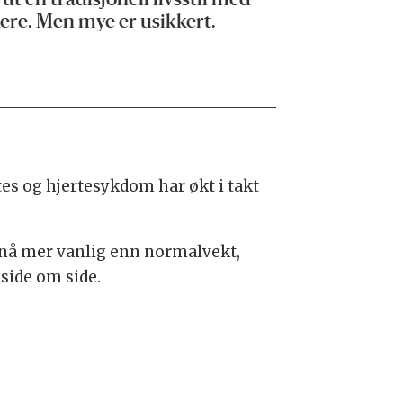
t en tradisjonell livsstil med
kere. Men mye er usikkert.
tes og hjertesykdom har økt i takt
e nå mer vanlig enn normalvekt,
side om side.