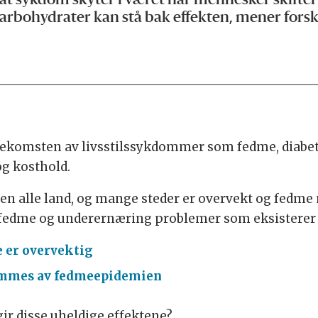
 sykdom skyter i været når mennesker skifter u
karbohydrater kan stå bak effekten, mener fors
 Forekomsten av livsstilssykdommer som fedme, diabe
og kosthold.
esten alle land, og mange steder er overvekt og fedm
fedme og underernæring problemer som eksisterer 
 er overvektig
ammes av fedmeepidemien
gir disse uheldige effektene?