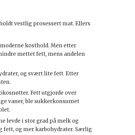
oldt vestlig prosessert mat. Ellers
t moderne kosthold. Men etter
 mindre mettet fett, mens andelen
ter, og svært lite fett. Etter
sten.
okosnøtter. Fett utgjorde over
tlige vaner, ble sukkerkonsumet
let.
e levde i stor grad på melk og
og fett, og mer karbohydrater. Særlig