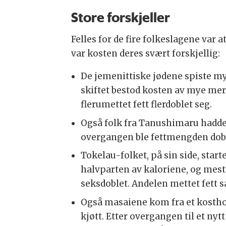
Store forskjeller
Felles for de fire folkeslagene var
var kosten deres svært forskjellig:
De jemenittiske jødene spiste my
skiftet bestod kosten av mye mer 
flerumettet fett flerdoblet seg.
Også folk fra Tanushimaru hadde 
overgangen ble fettmengden doblet
Tokelau-folket, på sin side, star
halvparten av kaloriene, og meste
seksdoblet. Andelen mettet fett s
Også masaiene kom fra et kosthol
kjøtt. Etter overgangen til et nyt