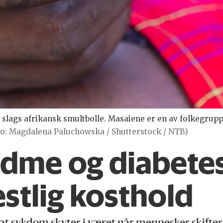
slags afrikansk smultbolle. Masaiene er en av folkegrupp
to: Magdalena Paluchowska / Shutterstock / NTB)
fedme og diabete
vestlig kosthold