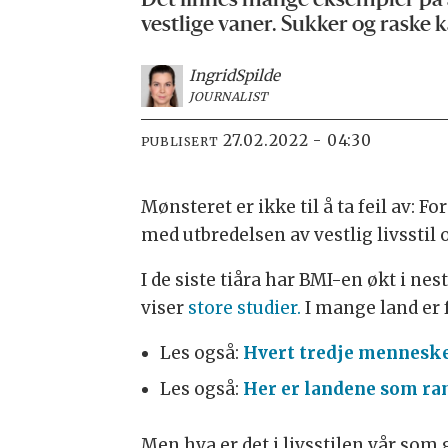
Det finnes mange eksempler på at
vestlige vaner. Sukker og raske 
Ingrid
Spilde
JOURNALIST
27.02.2022 - 04:30
PUBLISERT
Mønsteret er ikke til å ta feil av:
med utbredelsen av vestlig livsstil 
I de siste tiåra har BMI-en økt i n
viser
store studier.
I mange land er 
Les også:
Hvert tredje menneske
Les også:
Her er landene som r
Men hva er det i livsstilen vår som 