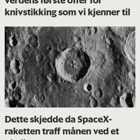
knivstikking som vi kjenner til
Dette skjedde da SpaceX-
raketten traff månen ved et