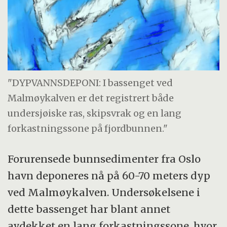
"DYPVANNSDEPONI: I bassenget ved
Malmøykalven er det registrert både
undersjøiske ras, skipsvrak og en lang
forkastningssone på fjordbunnen."
Forurensede bunnsedimenter fra Oslo
havn deponeres nå på 60-70 meters dyp
ved Malmøykalven. Undersøkelsene i
dette bassenget har blant annet
avdekket en lang forkastningssone, hvor