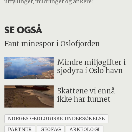
utfyllinger, mudringer og ankere."
SE OGSÅ
Fant minespor i Oslofjorden
Mindre miljøgifter i
sjødyra i Oslo havn
Skattene vi ennå
ikke har funnet
NORGES GEOLOGISKE UNDERSØKELSE
PARTNER
GEOFAG
ARKEOLOGI