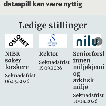
dataspill kan være nyttig
Ledige stillinger
Rektor
Seniorforsker
Forskning.
innen
søker
Søknadsfrist:
miljøkjemi
nyhetsjour
15.09.2026
og
– fast
:
arktisk
Søknadsfrist:
miljø
16. august.
Søknadsfrist:
30.08.2026