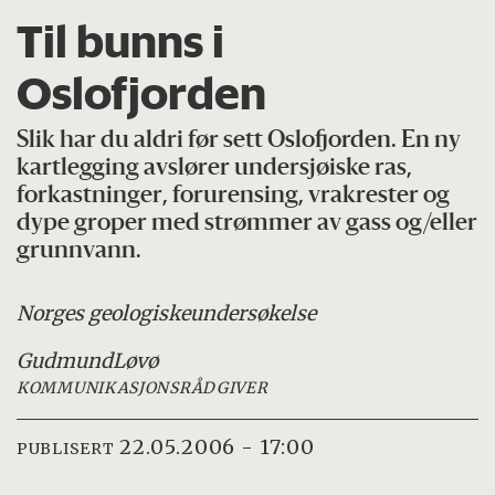
Til bunns i
Oslofjorden
Slik har du aldri før sett Oslofjorden. En ny
kartlegging avslører undersjøiske ras,
forkastninger, forurensing, vrakrester og
dype groper med strømmer av gass og/eller
grunnvann.
Norges geologiske
undersøkelse
Gudmund
Løvø
KOMMUNIKASJONSRÅDGIVER
22.05.2006 - 17:00
PUBLISERT