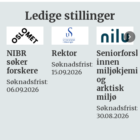
Ledige stillinger
Rektor
Seniorforsker
Forskning.
innen
søker
Søknadsfrist:
miljøkjemi
nyhetsjour
15.09.2026
og
– fast
:
arktisk
Søknadsfrist:
miljø
16. august.
Søknadsfrist:
30.08.2026