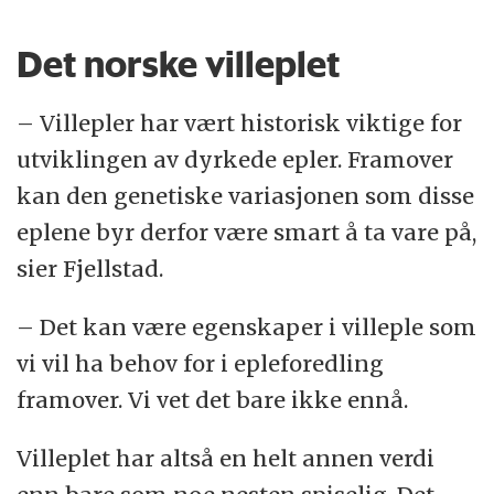
Vokser oftest som enkeltrær eller små
Det norske villeplet
bestander av trær.
Kan ha gener som er viktige for
– Villepler har vært historisk viktige for
hageeplenes framtid.
utviklingen av dyrkede epler. Framover
kan den genetiske variasjonen som disse
Kilde: NIBIO
eplene byr derfor være smart å ta vare på,
sier Fjellstad.
– Det kan være egenskaper i villeple som
vi vil ha behov for i epleforedling
framover. Vi vet det bare ikke ennå.
Villeplet har altså en helt annen verdi