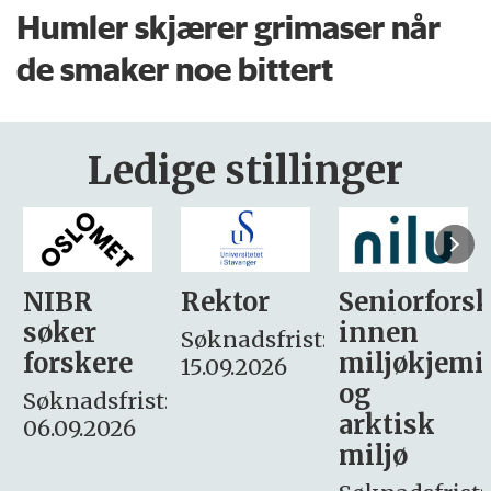
Humler skjærer grimaser når
de smaker noe bittert
Ledige stillinger
Rektor
Seniorforsker
Forskning.
innen
søker
Søknadsfrist:
miljøkjemi
nyhetsjour
15.09.2026
og
– fast
:
arktisk
Søknadsfrist:
miljø
16. august.