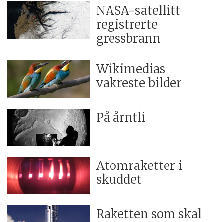
NASA-satellitt
registrerte
gressbrann
Wikimedias
vakreste bilder
På årntli
Atomraketter i
skuddet
Raketten som skal