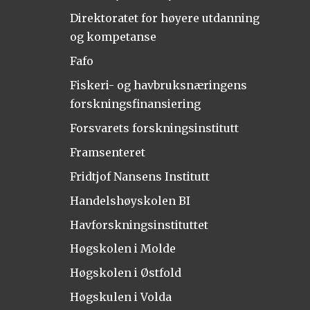
Direktoratet for høyere utdanning
og kompetanse
Fafo
Fiskeri- og havbruksnæringens
forskningsfinansiering
Forsvarets forskningsinstitutt
Framsenteret
Fridtjof Nansens Institutt
Handelshøyskolen BI
Havforskningsinstituttet
Høgskolen i Molde
Høgskolen i Østfold
Høgskulen i Volda