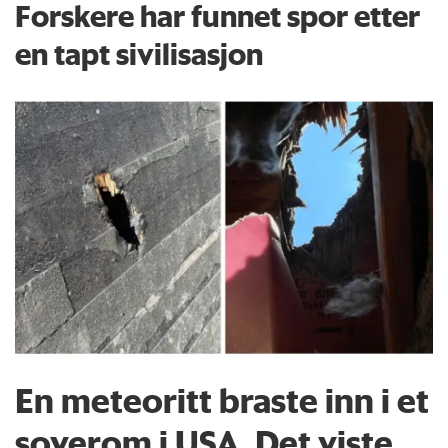
Forskere har funnet spor etter
en tapt sivilisasjon
En meteoritt braste inn i et
soverom i USA. Det viste