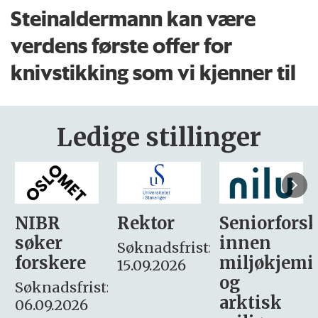
Steinaldermann kan være
verdens første offer for
knivstikking som vi kjenner til
Ledige stillinger
Rektor
Seniorforsker
Forskning.
innen
søker
Søknadsfrist:
miljøkjemi
nyhetsjour
15.09.2026
og
– fast
:
arktisk
Søknadsfrist: