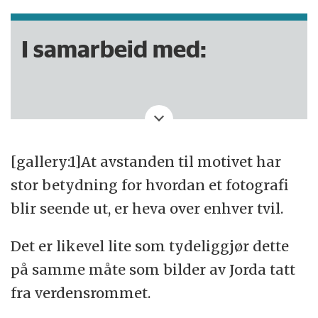
I samarbeid med:
Denne saken er produsert av NRK.
[gallery:1]At avstanden til motivet har
stor betydning for hvordan et fotografi
blir seende ut, er heva over enhver tvil.
Det er likevel lite som tydeliggjør dette
på samme måte som bilder av Jorda tatt
fra verdensrommet.