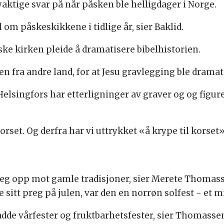
yaktige svar på når påsken ble helligdager i Norge.
m påskeskikkene i tidlige år, sier Baklid.
ske kirken pleide å dramatisere bibelhistorien.
n fra andre land, for at Jesu gravlegging ble dramati
singfors har etterligninger av graver og og figure
orset. Og derfra har vi uttrykket «å krype til korset»
seg opp mot gamle tradisjoner, sier Merete Thomas
itt preg på julen, var den en norrøn solfest - et mi
dde vårfester og fruktbarhetsfester, sier Thomasse