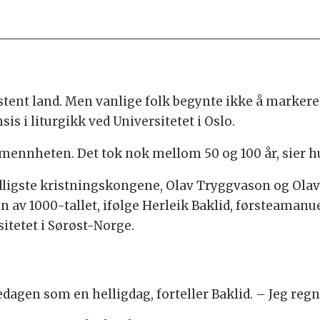
ristent land. Men vanlige folk begynte ikke å marker
 i liturgikk ved Universitetet i Oslo.
 allmennheten. Det tok nok mellom 50 og 100 år, sier h
dligste kristningskongene, Olav Tryggvason og Olav 
 av 1000-tallet, ifølge Herleik Baklid, førsteamanuen
itetet i Sørøst-Norge.
kedagen som en helligdag, forteller Baklid. – Jeg r