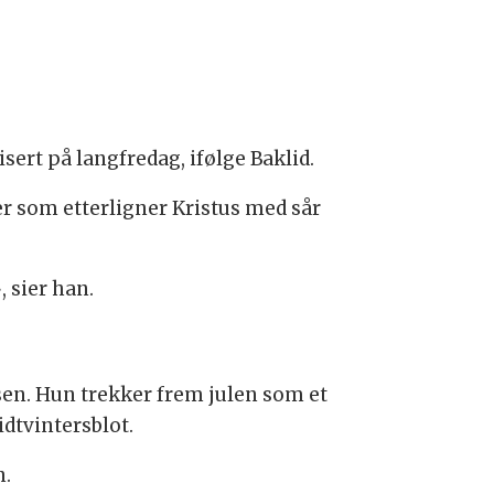
sert på langfredag, ifølge Baklid.
r som etterligner Kristus med sår
, sier han.
sen. Hun trekker frem julen som et
dtvintersblot.
n.