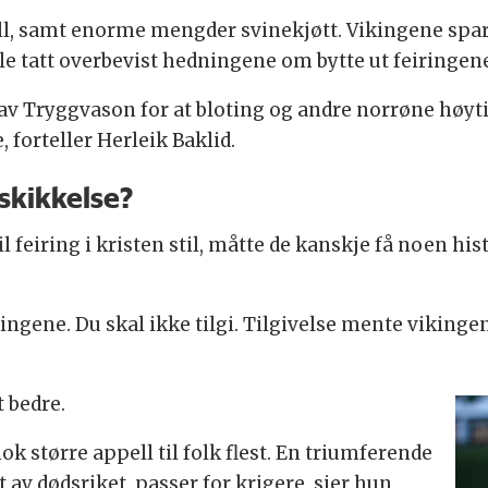
ll, samt enorme mengder svinekjøtt. Vikingene spart
le tatt overbevist hedningene om bytte ut feiringen
lav Tryggvason for at bloting og andre norrøne høyt
 forteller Herleik Baklid.
rskikkelse?
l feiring i kristen stil, måtte de kanskje få noen his
ngene. Du skal ikke tilgi. Tilgivelse mente vikingen
 bedre.
k større appell til folk flest. En triumferende
av dødsriket, passer for krigere, sier hun.