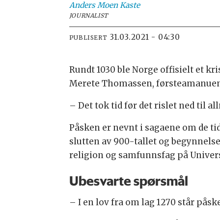
Anders Moen
Kaste
JOURNALIST
31.03.2021 - 04:30
PUBLISERT
Rundt 1030 ble Norge offisielt et k
Merete Thomassen, førsteamanuensis
– Det tok tid før det rislet ned til
Påsken er nevnt i sagaene om de ti
slutten av 900-tallet og begynnelsen
religion og samfunnsfag på Univers
Ubesvarte spørsmål
– I en lov fra om lag 1270 står pås