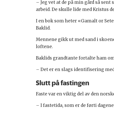
– Jeg vet at de på min gård så sent 
arbeid. De skulle lide med Kristus 
I en bok som heter «Gamalt or Sete
Baklid.
Mennene gikk ut med sand i skoene 
loftene.
Baklids grandtante fortalte ham om 
– Det er en slags identifisering med 
Slutt på fastingen
Faste var en viktig del av den nors
– I fastetida, som er de førti dage