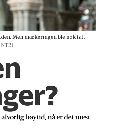
ytiden. Men markeringen ble nok tatt
/ NTB)
en
ager?
 alvorlig høytid, nå er det mest