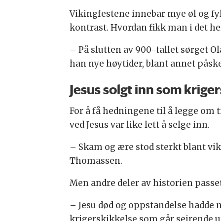
Vikingfestene innebar mye øl og fy
kontrast. Hvordan fikk man i det he
– På slutten av 900-tallet sørget O
han nye høytider, blant annet påske,
Jesus solgt inn som krige
For å få hedningene til å legge om ti
ved Jesus var like lett å selge inn.
– Skam og ære stod sterkt blant viki
Thomassen.
Men andre deler av historien passet
– Jesu død og oppstandelse hadde no
krigerskikkelse som går seirende ut 