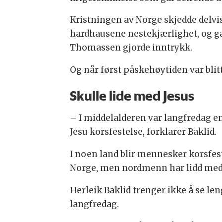
Kristningen av Norge skjedde delvis
hardhausene nestekjærlighet, og ga
Thomassen gjorde inntrykk.
Og når først påskehøytiden var blitt 
Skulle lide med Jesus
– I middelalderen var langfredag e
Jesu korsfestelse, forklarer Baklid.
I noen land blir mennesker korsfeste
Norge, men nordmenn har lidd med 
Herleik Baklid trenger ikke å se len
langfredag.