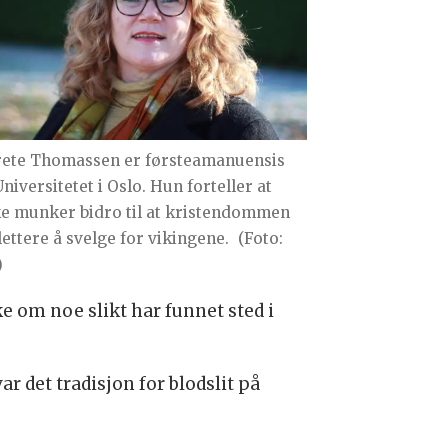
ete Thomassen er førsteamanuensis
niversitetet i Oslo. Hun forteller at
ke munker bidro til at kristendommen
lettere å svelge for vikingene.
(Foto:
)
ke om noe slikt har funnet sted i
ar det tradisjon for blodslit på