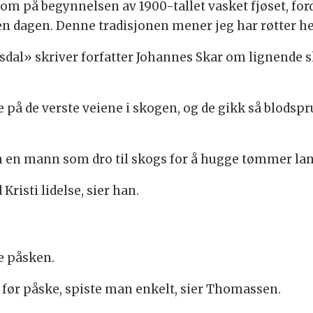
som på begynnelsen av 1900-tallet vasket fjøset, for
den dagen. Denne tradisjonen mener jeg har røtter hel
sdal» skriver forfatter Johannes Skar om lignende 
på de verste veiene i skogen, og de gikk så blodspr
en mann som dro til skogs for å hugge tømmer langfr
Kristi lidelse, sier han.
ke påsken.
ne før påske, spiste man enkelt, sier Thomassen.