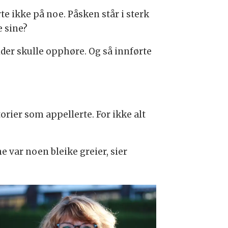
e ikke på noe. Påsken står i sterk
e sine?
ider skulle opphøre. Og så innførte
torier som appellerte. For ikke alt
e var noen bleike greier, sier