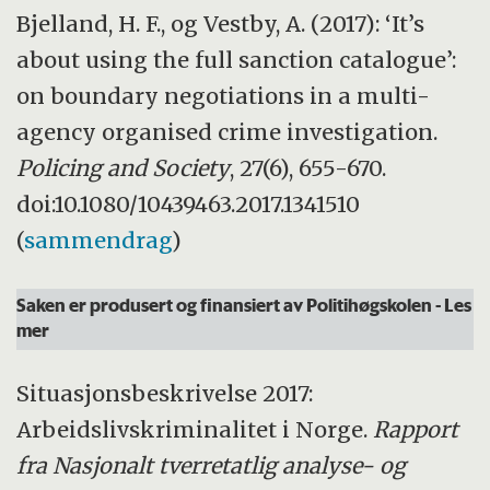
Bjelland, H. F., og Vestby, A. (2017): ‘It’s
about using the full sanction catalogue’:
on boundary negotiations in a multi-
agency organised crime investigation.
Policing and Society
, 27(6), 655-670.
doi:10.1080/10439463.2017.1341510
(
sammendrag
)
Saken er produsert og finansiert av Politihøgskolen
- Les
mer
Situasjonsbeskrivelse 2017:
Arbeidslivskriminalitet i Norge.
Rapport
fra Nasjonalt tverretatlig analyse- og