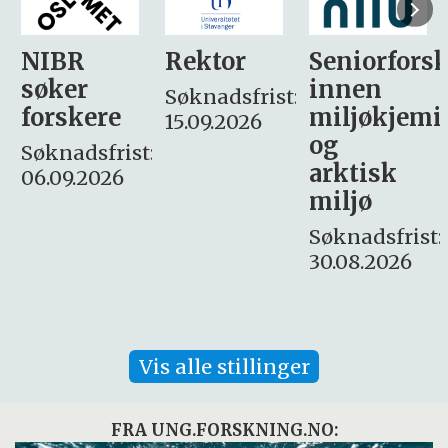
Rektor
Seniorforsker
Forskning.
innen
søker
Søknadsfrist:
miljøkjemi
nyhetsjour
15.09.2026
og
– fast
:
arktisk
Søknadsfrist:
miljø
16. august.
Søknadsfrist:
30.08.2026
Vis alle stillinger
FRA UNG.FORSKNING.NO: