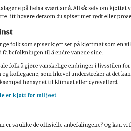
tslagene på helsa svært små. Altså: selv om kjøttet 
bitte litt høyere dersom du spiser mer rødt eller prose
inst
ange folk som spiser kjøtt ser på kjøttmat som en vikt
 få befolkningen til å endre vanene sine.
befale folk å gjøre vanskelige endringer i livsstilen f
 og kollegaene, som likevel understreker at det kan
 eksempel hensynet til klimaet eller dyrevelferd.
e er kjøtt for miljøet
m er så ulike de offisielle anbefalingene? Og kan vi 