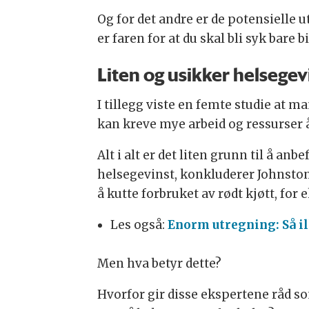
Og for det andre er de potensielle u
er faren for at du skal bli syk bare 
Liten og usikker helsegev
I tillegg viste en femte studie at m
kan kreve mye arbeid og ressurser å
Alt i alt er det liten grunn til å an
helsegevinst, konkluderer Johnston
å kutte forbruket av rødt kjøtt, for
Les også:
Enorm utregning: Så ill
Men hva betyr dette?
Hvorfor gir disse ekspertene råd so