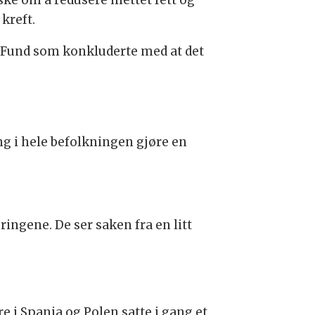
nske om å redusere mettet fett og
 kreft.
h Fund som konkluderte med at det
ng i hele befolkningen gjøre en
ingene. De ser saken fra en litt
 i Spania og Polen satte i gang et