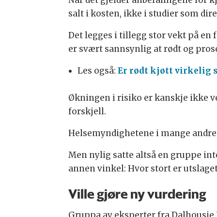
Når det gjelder anbefalingene for k
salt i kosten, ikke i studier som dir
Det legges i tillegg stor vekt på 
er svært sannsynlig at rødt og prose
Les også:
Er rødt kjøtt virkelig s
Økningen i risiko er kanskje ikke v
forskjell.
Helsemyndighetene i mange andre 
Men nylig satte altså en gruppe int
annen vinkel: Hvor stort er utslaget
Ville gjøre ny vurdering
Gruppa av eksperter fra Dalhousie 