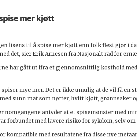
spise mer kjøtt
 lisens til å spise mer kjøtt enn folk flest gjør i da
ed det, sier Erik Arnesen fra Nasjonalt råd for ernæ
rne har gått ut ifra et gjennomsnittlig kosthold med t
spiser mye mer. Det er ikke umulig at de vil få en s
t med sunn mat som nøtter, hvitt kjøtt, grønnsaker o
jennomgangene antyder at et spisemønster med mind
ar forbundet med lavere risiko for sykdom, selv om f
or kompatible med resultatene fra disse nye metaan