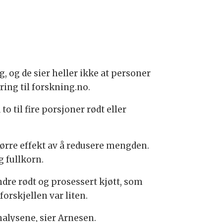
g, og de sier heller ikke at personer
ring til forskning.no.
o til fire porsjoner rødt eller
tørre effekt av å redusere mengden.
g fullkorn.
re rødt og prosessert kjøtt, som
orskjellen var liten.
alysene, sier Arnesen.