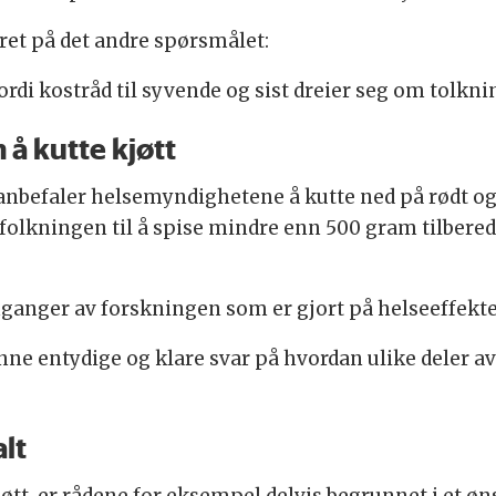
aret på det andre spørsmålet:
rdi kostråd til syvende og sist dreier seg om tolkni
 å kutte kjøtt
anbefaler helsemyndighetene å kutte ned på rødt og 
olkningen til å spise mindre enn 500 gram tilberedt r
anger av forskningen som er gjort på helseeffekten
inne entydige og klare svar på hvordan ulike deler av
lt