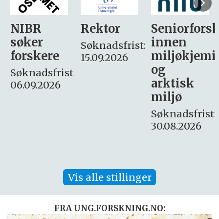
Rektor
Seniorforsker
Forskning.
innen
søker
Søknadsfrist:
miljøkjemi
nyhetsjour
15.09.2026
og
– fast
:
arktisk
Søknadsfrist:
miljø
16. august.
Søknadsfrist:
30.08.2026
Vis alle stillinger
FRA UNG.FORSKNING.NO: