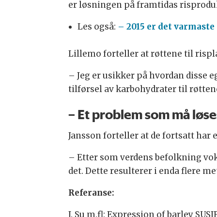
er løsningen på framtidas risproduk
Les også:
– 2015 er det varmaste
Lillemo forteller at røttene til risp
– Jeg er usikker på hvordan disse
tilførsel av karbohydrater til røtten
– Et problem som må løse
Jansson forteller at de fortsatt har
– Etter som verdens befolkning voks
det. Dette resulterer i enda flere m
Referanse:
J. Su m.fl: Expression of barley SU