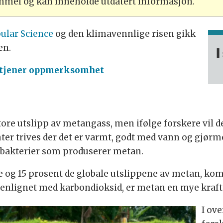
ammel og kan inneholde utdatert informasjon.
ular Science
og den klimavennlige risen gikk
en.
I
rtjener oppmerksomhet
ore utslipp av metangass, men ifølge forskere vil d
er trives der det er varmt, godt med vann og gjørme,
 bakterier som produserer metan.
 og 15 prosent de globale utslippene av metan, komm
lignet med karbondioksid, er metan en mye kraft
I ove