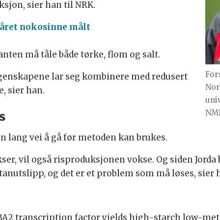
sjon, sier han til NRK.
 året nokosinne målt
lanten må tåle både tørke, flom og salt.
For
 egenskapene lar seg kombinere med redusert
Nor
e, sier han.
uni
s
NM
 en lang vei å gå før metoden kan brukes.
er, vil også risproduksjonen vokse. Og siden Jorda b
etanutslipp, og det er et problem som må løses, sier 
SIBA2 transcription factor yields high-starch low-me