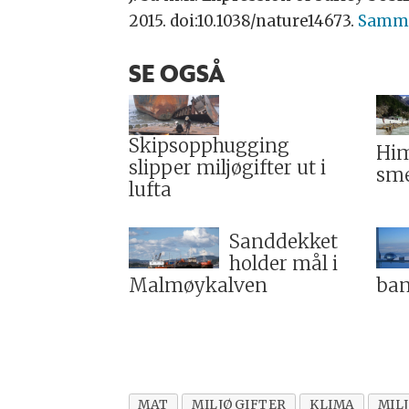
2015. doi:10.1038/nature14673.
Samm
SE OGSÅ
Skipsopphugging
Him
slipper miljøgifter ut i
sme
lufta
Sanddekket
holder mål i
Malmøykalven
ba
MAT
MILJØGIFTER
KLIMA
MIL