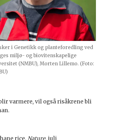
sker i Genetikk og planteforedling ved
ges miljø- og biovitenskapelige
versitet (NMBU), Morten Lillemo. (Foto:
BU)
lir varmere, vil også risåkrene bli
han.
thane rice.
Nature
, juli