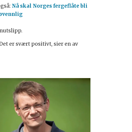
også:
Nå skal Norges fergeflåte bli
øvennlig
nutslipp.
t er svært positivt, sier en av