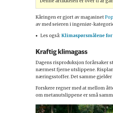
Denne artikkelen er over ti år g
Kåringen er gjort av magasinet
Pop
av med seieren i ingeniør-kategori
Les også:
Klimaspørsmålene fo
Kraftig klimagass
Dagens risproduksjon forårsaker st
nærmest fjerne utslippene. Risplant
næringsstoffer. Det samme gjelder
Forskere regner med at mellom åtte
om metanutslippene er små sammen