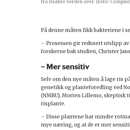
fra risåkre verden over. (Foto: Compui
På denne måten fikk bakteriene i s
– Prosessen gir redusert utslipp av
forskerne bak studien, Christer Jan
– Mer sensitiv
Selv om den nye måten å lage ris på
genetikk og planteforedling ved No
(NMBU), Morten Lillemo, skeptisk t
risplante.
– Disse plantene har mindre rotmass
mye næring, og at de er mer sensitiv