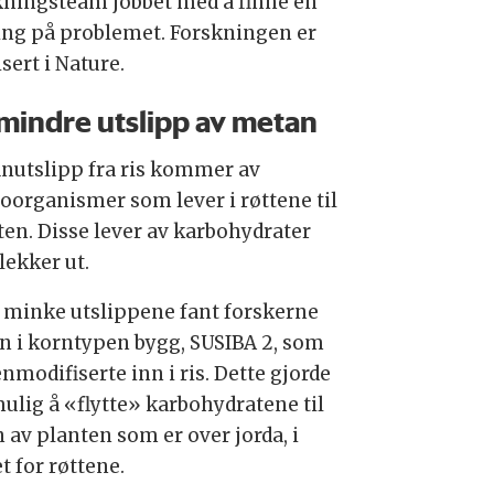
kningsteam jobbet med å finne en
ing på problemet. Forskningen er
sert i Nature.
mindre utslipp av metan
nutslipp fra ris kommer av
oorganismer som lever i røttene til
ten. Disse lever av karbohydrater
lekker ut.
å minke utslippene fant forskerne
en i korntypen bygg, SUSIBA 2, som
nmodifiserte inn i ris. Dette gjorde
mulig å «flytte» karbohydratene til
 av planten som er over jorda, i
t for røttene.