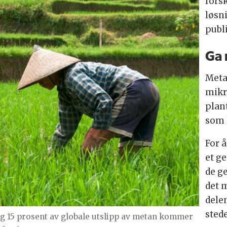
fors
løsn
publi
Ga 
Meta
mikr
plan
som 
For 
et g
de ge
det 
delen
stede
g 15 prosent av globale utslipp av metan kommer