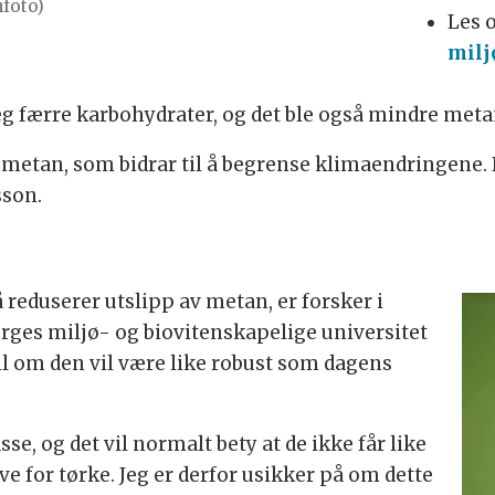
nfoto)
Les 
milj
eg færre karbohydrater, og det ble også mindre meta
 metan, som bidrar til å begrense klimaendringene. De
sson.
 reduserer utslipp av metan, er forsker i
rges miljø- og biovitenskapelige universitet
il om den vil være like robust som dagens
e, og det vil normalt bety at de ikke får like
e for tørke. Jeg er derfor usikker på om dette