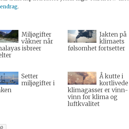
endrag
.
Miljøgifter
Jakten på
våkner når
klimaets
alayas isbreer
følsomhet fortsetter
lter
Setter
Å kutte i
miljøgifter i
kortlivede
nken
klimagasser er vinn-
vinn for klima og
luftkvalitet
JØ