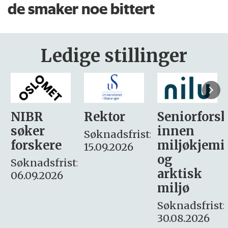
de smaker noe bittert
Ledige stillinger
Rektor
Seniorforsker
Forskning.
innen
søker
Søknadsfrist:
miljøkjemi
nyhetsjour
15.09.2026
og
– fast
:
arktisk
Søknadsfrist:
miljø
16. august.
Søknadsfrist:
30.08.2026