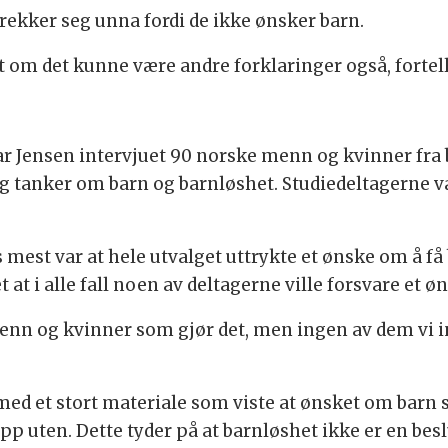
rekker seg unna fordi de ikke ønsker barn.
ut om det kunne være andre forklaringer også, fortel
Jensen intervjuet 90 norske menn og kvinner fra b
og tanker om barn og barnløshet. Studiedeltagerne v
mest var at hele utvalget uttrykte et ønske om å få 
t at i alle fall noen av deltagerne ville forsvare et ø
 menn og kvinner som gjør det, men ingen av dem vi i
d et stort materiale som viste at ønsket om barn stå
p uten. Dette tyder på at barnløshet ikke er en beslut