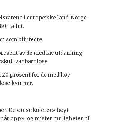
lsratene i europeiske land. Norge
80-tallet.
nn som blir fedre.
 prosent av de med lav utdanning
skull var barnløse.
il 20 prosent for de med høy
løse kvinner.
ner. De «resirkulerer» høyt
«når opp», og mister muligheten til