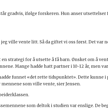
år gradvis, ifølge forskeren. Hun anser utsettelser 
eg ville vente litt. Så da giftet vi oss først. Det va
n strategi for å utsette å få barn. Ønsket om å ven
nene. Mange hadde hatt partner i 10-12 år, men var 
hadde funnet «det rette tidspunktet». Dette kunne i
r mennene som ville vente, sier Jensen.
beiderklassen.
semennene som deltok i studien var enslige. De be