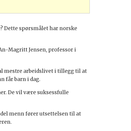
r? Dette spørsmålet har norske
 An-Magritt Jensen, professor i
estre arbeidslivet i tillegg til at
n får barn i dag.
r. De vil være suksessfulle
del menn fører utsettelsen til at
eren.