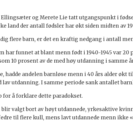
lingsæter og Merete Lie tatt utgangspunkt i fødse
ske land der antall fødsler har økt siden midten av 19
ig flere barn, er det en kraftig nedgang i antall me
om har funnet at blant menn født i 1940-1945 var 20
g som 10 prosent av de med høy utdanning i samme år
e, hadde andelen barnløse menn i 40 års alder økt t
 lav utdanning. I samme periode sank antallet barn
p for å forklare dette paradokset.
blir valgt bort av høyt utdannede, yrkesaktive kvin
dre til flere kull, mens lavt utdannede menn ikke 