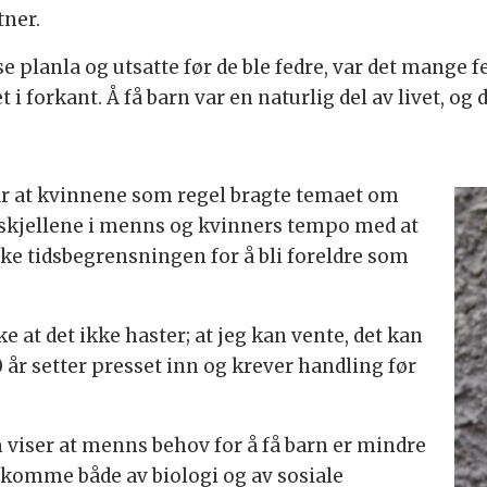
tner.
 planla og utsatte før de ble fedre, var det mange 
i forkant. Å få barn var en naturlig del av livet, og
var at kvinnene som regel bragte temaet om
rskjellene i menns og kvinners tempo med at
e tidsbegrensningen for å bli foreldre som
e at det ikke haster; at jeg kan vente, det kan
år setter presset inn og krever handling før
m viser at menns behov for å få barn er mindre
komme både av biologi og av sosiale