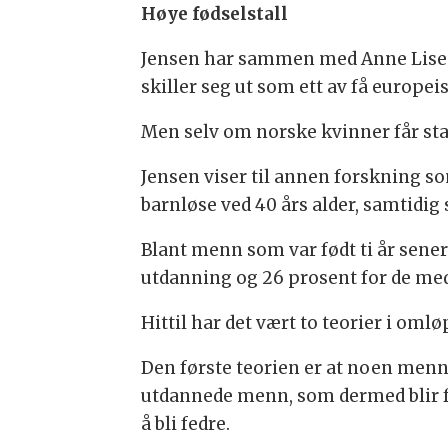
Høye fødselstall
Jensen har sammen med Anne Lise El
skiller seg ut som ett av få europei
Men selv om norske kvinner får stad
Jensen viser til annen forskning s
barnløse ved 40 års alder, samtidi
Blant menn som var født ti år sener
utdanning og 26 prosent for de med
Hittil har det vært to teorier i omlø
Den første teorien er at noen menn 
utdannede menn, som dermed blir fe
å bli fedre.