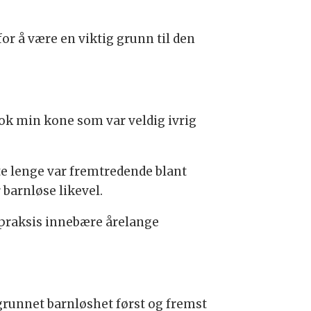
for å være en viktig grunn til den
r nok min kone som var veldig ivrig
te lenge var fremtredende blant
barnløse likevel.
 praksis innebære årelange
grunnet barnløshet først og fremst