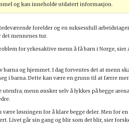
ammel og kan inneholde utdatert informasjon.
edeværende forelder og en suksessfull arbeidstage
er det mennenes tur.
problem for yrkesaktive menn å få barn i Norge, sier
 barna og hjemmet. I dag forventes det at menn skal m
eg i barna. Dette kan være en grunn til at færre men
utenfra; menn ønsker selv å lykkes på begge arenae
dre.
 være løsningen for å klare begge deler. Men for en 
ert. Livet går sin gang og blir som det blir, sier forsk