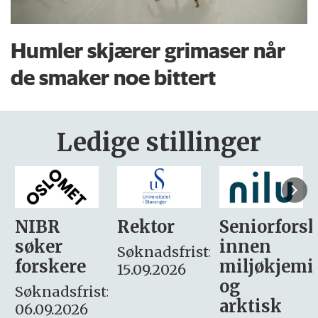
Humler skjærer grimaser når
de smaker noe bittert
Ledige stillinger
Rektor
Seniorforsker
Forskning.
innen
søker
Søknadsfrist:
miljøkjemi
nyhetsjour
15.09.2026
og
– fast
:
arktisk
Søknadsfrist: