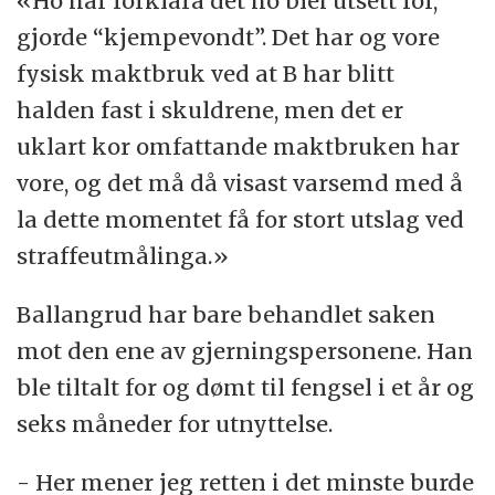
«Ho har forklara det ho blei utsett for,
gjorde “kjempevondt”. Det har og vore
fysisk maktbruk ved at B har blitt
halden fast i skuldrene, men det er
uklart kor omfattande maktbruken har
vore, og det må då visast varsemd med å
la dette momentet få for stort utslag ved
straffeutmålinga.»
Ballangrud har bare behandlet saken
mot den ene av gjerningspersonene. Han
ble tiltalt for og dømt til fengsel i et år og
seks måneder for utnyttelse.
- Her mener jeg retten i det minste burde