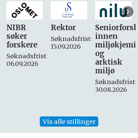
Rektor
Seniorforsker
Forskning.
innen
søker
Søknadsfrist:
miljøkjemi
nyhetsjour
15.09.2026
og
– fast
:
arktisk
Søknadsfrist:
miljø
16. august.
Søknadsfrist:
30.08.2026
Vis alle stillinger