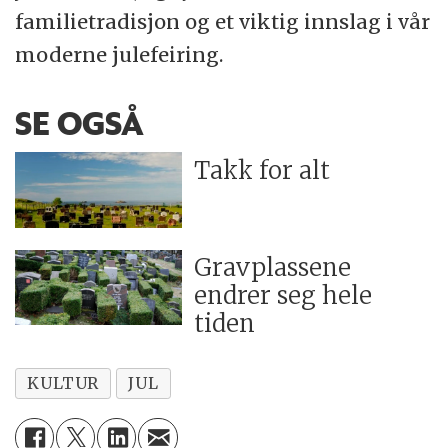
familietradisjon og et viktig innslag i vår
moderne julefeiring.
SE OGSÅ
Takk for alt
Gravplassene
endrer seg hele
tiden
KULTUR
JUL