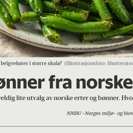
belgvekster i større skala?
(Illustrasjonsfoto: Shuttersto
bønner fra norsk
veldig lite utvalg av norske erter og bønner. Hvo
NMBU -
Norges miljø- og biov