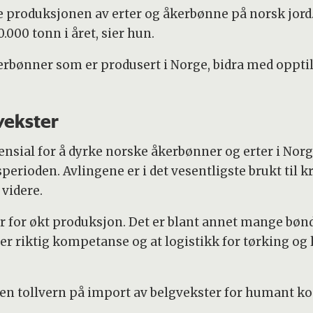
øke produksjonen av erter og åkerbønne på norsk jord.
000 tonn i året, sier hun.
erbønner som er produsert i Norge, bidra med opptil
vekster
otensial for å dyrke norske åkerbønner og erter i Nor
erioden. Avlingene er i det vesentligste brukt til kr
videre.
er for økt produksjon. Det er blant annet mange bønd
ler riktig kompetanse og at logistikk for tørking og 
 ingen tollvern på import av belgvekster for humant k