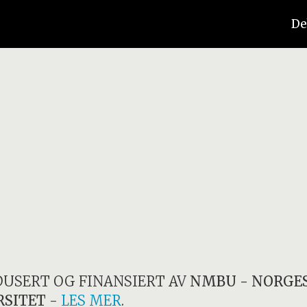
De
DUSERT OG FINANSIERT AV
NMBU - NORGES
RSITET
-
LES MER
.