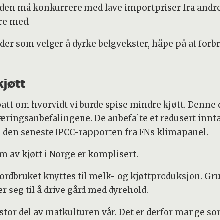
kjeden må konkurrere med lave importpriser fra andre
re med.
er som velger å dyrke belgvekster, håpe på at forbr
jøtt
tt om hvorvidt vi burde spise mindre kjøtt. Denne d
ringsanbefalingene. De anbefalte et redusert inntak 
 i den seneste IPCC-rapporten fra FNs klimapanel.
 av kjøtt i Norge er komplisert.
ordbruket knyttes til melk- og kjøttproduksjon. Grun
seg til å drive gård med dyrehold.
t en stor del av matkulturen vår. Det er derfor mange