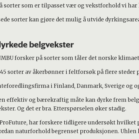
på sorter som er tilpasset vær og vekstforhold vi har 
sede sorter kan gjøre det mulig å utvide dyrkingsare
kdyrkede belgvekster
MBU forsker på sorter som tåler det norske klimaet.
 45 sorter av åkerbønner i feltforsøk på flere steder 
anteforedlingsfirma i Finland, Danmark, Sverige og 
 en effektiv og bærekraftig måte kan dyrke frem belgv
ster. Og det er bra. Etterspørselen øker stadig.
ProFuture, har forskere tidligere undersøkt hvilket p
rdan naturforhold begrenset produksjonen. Uhlen le