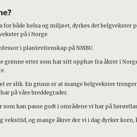
ne?
a for både helsa og miljøet, dyrkes det belgvekster på
vekster på i Norge.
professor i plantevitenskap på NMBU.
e grønne erter som har sitt opphav fra åkrer i Norge
e.
 det er slik. En grunn er at mange belgvekster treng
i har på våre breddegrader.
r som kan passe godt i områdene vi har på Sørøstla
ng veksttid, og mange åkrer der vi i dag dyrker korn,