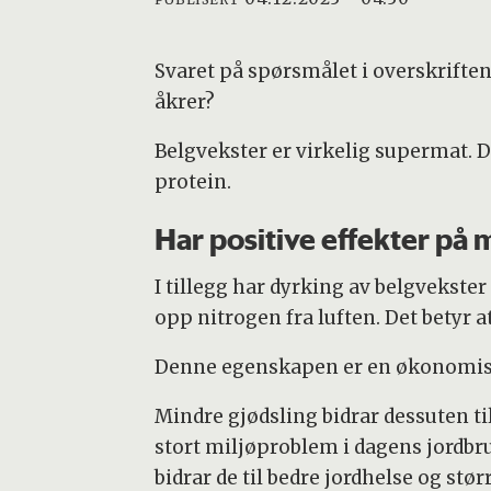
Svaret på spørsmålet i overskriften 
åkrer?
Belgvekster er virkelig supermat. De
protein.
Har positive effekter på m
I tillegg har dyrking av belgvekst
opp nitrogen fra luften. Det betyr at
Denne egenskapen er en økonomisk 
Mindre gjødsling bidrar dessuten ti
stort miljøproblem i dagens jordbruk
bidrar de til bedre jordhelse og størr