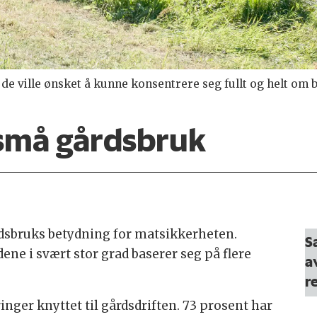
de ville ønsket å kunne konsentrere seg fullt og helt om 
 små gårdsbruk
rdsbruks betydning for matsikkerheten.
S
ene i svært stor grad baserer seg på flere
av
r
inger knyttet til gårdsdriften. 73 prosent har