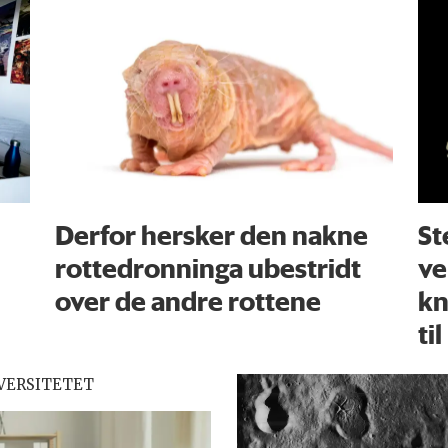
Derfor hersker den nakne
St
rottedronninga ubestridt
ve
over de andre rottene
kn
til
VERSITETET