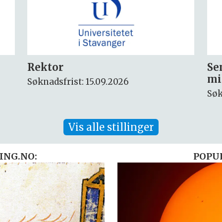
Seniorforsker innen
Fo
miljøkjemi og arktisk miljø
ny
Søknadsfrist: 30.08.2026
Søk
Vis alle stillinger
ING.NO:
POPU