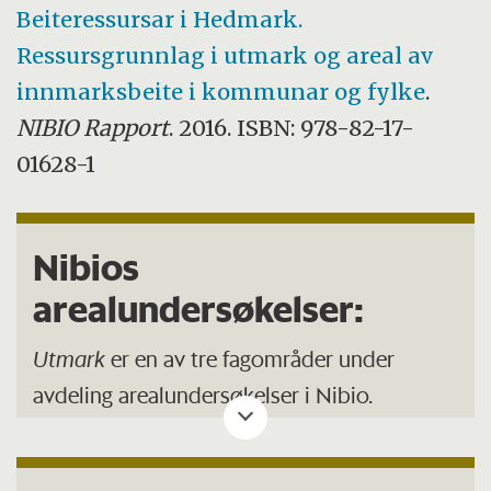
Beiteressursar i Hedmark.
Ressursgrunnlag i utmark og areal av
innmarksbeite i kommunar og fylke
.
NIBIO Rapport
. 2016. ISBN: 978-82-17-
01628-1
Nibios
arealundersøkelser:
Utmark
er en av tre fagområder under
avdeling arealundersøkelser i Nibio.
Avdelingen har ansvar for å samle inn
kunnskap om ressurser innen jordbruks- og