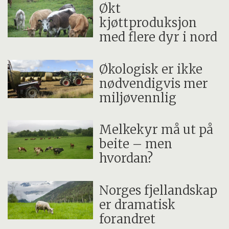
Økt
Kunnskapen bidrar og til god forvalting av
kjøttproduksjon
utmarksarealene i et langsiktig perspektiv.
med flere dyr i nord
Økologisk er ikke
nødvendigvis mer
miljøvennlig
Melkekyr må ut på
beite – men
hvordan?
Norges fjellandskap
er dramatisk
forandret