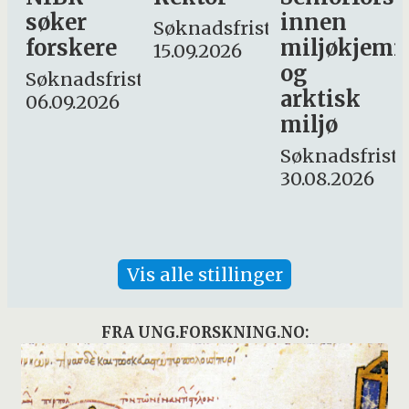
innen
søker
Søknadsfrist:
miljøkjemi
nyhetsjourn
15.09.2026
og
– fast
st:
arktisk
Søknadsfrist:
miljø
16. august.
Søknadsfrist:
30.08.2026
Vis alle stillinger
FRA UNG.FORSKNING.NO: