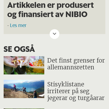
Artikkelen er produsert
utmarksareal i tillegg til landbrukets
og finansiert av NIBIO
genressurser.
-
Les mer
Datainnsamling fra feltarbeid og tolking av
fly- og satellittbilder, dataforvaltning, -
analyse og - bearbeiding utgjør avdelingens
SE OGSÅ
kjernekompetanse.
Det finst grenser for
Under fagområdet «Utmark» kartlegges
allemannsretten
arealressurser og arealbruk i utmark.
Stisyklistane
Informasjonen bearbeides og formidles som
irriterer på seg
kart og statistikk, og gir kunnskapsgrunnlag
jegerar og turgåarar
for økt lønnsomhet i utmarksnæringa.