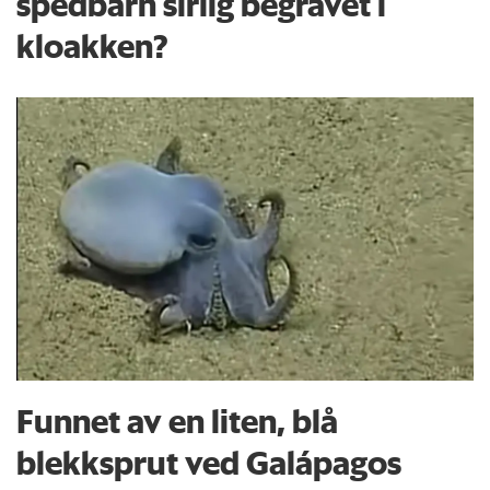
spedbarn sirlig begravet i
kloakken?
Funnet av en liten, blå
blekksprut ved Galápagos