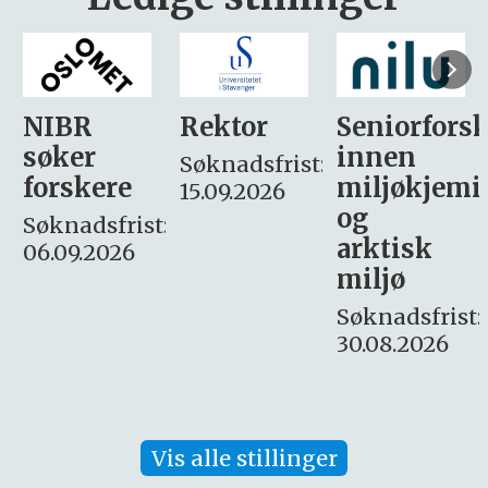
Rektor
Seniorforsker
Forskning.
innen
søker
Søknadsfrist:
miljøkjemi
nyhetsjour
15.09.2026
og
– fast
:
arktisk
Søknadsfrist:
miljø
16. august.
Søknadsfrist:
30.08.2026
Vis alle stillinger