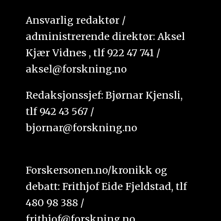
Ansvarlig redaktør /
administrerende direktør: Aksel
Kjær Vidnes , tlf 922 47 741 /
aksel@forskning.no
Redaksjonssjef: Bjørnar Kjensli,
tlf 942 43 567 /
bjornar@forskning.no
Forskersonen.no/kronikk og
debatt: Frithjof Eide Fjeldstad, tlf
480 98 388 /
frithjof@forskning.no