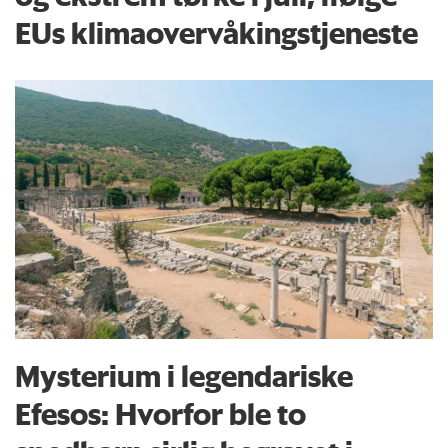
EUs klima­overvåkings­tjeneste
Mysterium i legendariske
Efesos: Hvorfor ble to