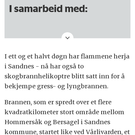
I samarbeid med:
Denne saken er produsert av NRK.
I ett og et halvt døgn har flammene herja
i Sandnes - nå har også to
skogbrannhelikoptre blitt satt inn for å
bekjempe gress- og lyngbrannen.
Brannen, som er spredt over et flere
kvadratkilometer stort område mellom
Hommersåk og Bersagel i Sandnes
kommune, startet like ved Vårlivarden, et