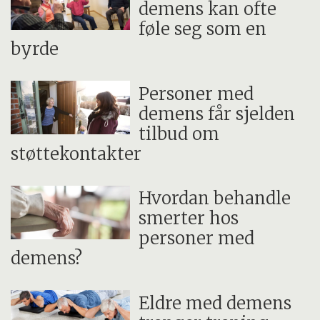
demens kan ofte
Undersøke sammenhengen mellom
føle seg som en
påvirkbare risikofaktorer og demens i
byrde
store befolkningsundersøkelser med mer
enn 270 000 persone..
Personer med
Bidra til å bygge et nasjonalt
demens får sjelden
tilbud om
forskernettverk i demens.
støttekontakter
Sørge for bedre kunnskap om prosessene
bak demens, som vil hjelpe pasienter og
Hvordan behandle
deres familier, samt bidra til at
smerter hos
beslutningstakere kan utvikle målrettet
personer med
demens?
og effektiv politikk for et samfunn som
består av flere og flere eldre.
Eldre med demens