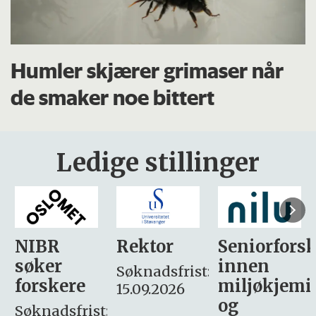
Humler skjærer grimaser når
de smaker noe bittert
Ledige stillinger
Rektor
Seniorforsker
Forskning.
innen
søker
Søknadsfrist:
miljøkjemi
nyhetsjour
15.09.2026
og
– fast
: