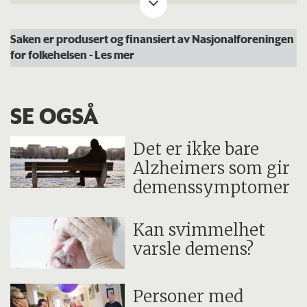
Har som mål å:
Saken er produsert og finansiert av Nasjonalforeningen
for folkehelsen
- Les mer
Gi økt kunnskap om demens, om
risikofaktorer for demens, forløp av
SE OGSÅ
demens og årsaker til demens.
Gjøre det mulig å kunne vurdere i hvilken
Det er ikke bare
grad biomarkører, arvelige faktorer og
Alzheimers som gir
demenssymptomer
betennelse i kroppen har sammenheng
med demensutvikling.
Kan svimmelhet
Studere hvordan arv og miljøfaktorer
varsle demens?
virker sammen i forhold til utvikling av
demens.
Personer med