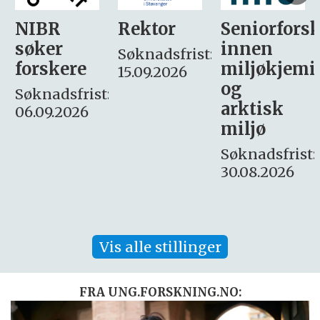
Rektor
Seniorforsker
Forskning.
innen
søker
Søknadsfrist:
miljøkjemi
nyhetsjour
15.09.2026
og
– fast
:
arktisk
Søknadsfrist:
miljø
16. august.
Søknadsfrist:
30.08.2026
Vis alle stillinger
FRA UNG.FORSKNING.NO: