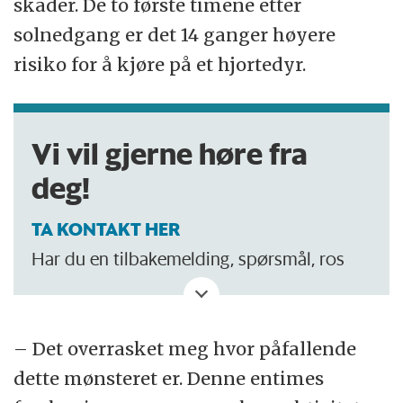
skader. De to første timene etter
solnedgang er det 14 ganger høyere
risiko for å kjøre på et hjortedyr.
Vi vil gjerne høre fra
deg!
TA KONTAKT HER
Har du en tilbakemelding, spørsmål, ros
eller kritikk? Eller tips om noe vi bør skrive
om?
– Det overrasket meg hvor påfallende
dette mønsteret er. Denne entimes