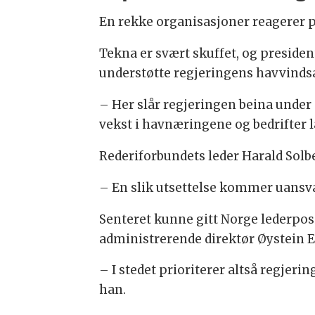
En rekke organisasjoner reagerer p
Tekna er svært skuffet, og presiden
understøtte regjeringens havvindsa
– Her slår regjeringen beina unde
vekst i havnæringene og bedrifter l
Rederiforbundets leder Harald Solbe
– En slik utsettelse kommer uansvarl
Senteret kunne gitt Norge lederpos
administrerende direktør Øystein E
– I stedet prioriterer altså regjeri
han.