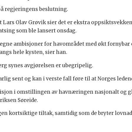
å regjeringens beslutning.
t Lars Olav Grøvik sier det er ekstra oppsiktsvekke
tsing som ble lansert onsdag.
r egne ambisjoner for havområdet med økt fornybar
angs hele kysten, sier han.
rg synes avgjørelsen er ubegripelig.
ig sent og kan i verste fall føre til at Norges ledend
isjon i omstillingen av havnæringen nasjonalt og g
riksen Søreide.
ngen kortsiktige tiltak, samtidig som de bryter lovn