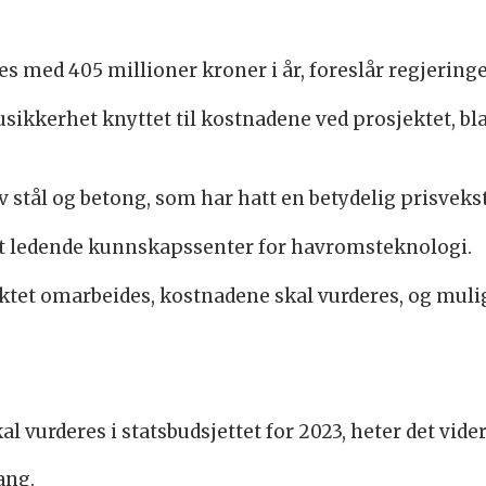
s med 405 millioner kroner i år, foreslår regjeringe
sikkerhet knyttet til kostnadene ved prosjektet, bl
v stål og betong, som har hatt en betydelig prisvekst d
alt ledende kunnskapssenter for havromsteknologi.
jektet omarbeides, kostnadene skal vurderes, og mulig
l vurderes i statsbudsjettet for 2023, heter det vider
ang.