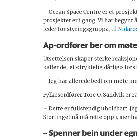
– Ocean Space Centre er et prosjekt 
prosjektet er i gang. Vi har begynt 
leder for styringsgruppa, til
Nidaro
Ap-ordfører ber om møte
Utsettelsen skaper sterke reaksjone
kaller det et «fryktelig dårlig» fors
– Jeg har allerede bedt om møte med 
Fylkesordfører Tore O. Sandvik er r
– Dette er fullstendig uholdbart. Je
Stortinget nå må rette opp i, sier h
– Spenner bein under eg