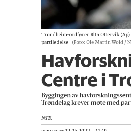
Trondheim-ordfører Rita Ottervik (Ap) 
partiledelse.
(Foto: Ole Martin Wold / 
Havforskn
Centre i T
Byggingen av havforskningssenter
Trøndelag krever møte med part
NTB
.
12.05.2022 - 12:19