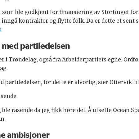
som ble godkjent for finansiering av Stortinget for 
å inngå kontrakter og flytte folk. Da er dette et sent
s
.
 med partiledelsen
r i Trøndelag, også fra Arbeiderpartiets egne. Ordfø
lag.
partiledelsen, for dette er alvorlig, sier Ottervik ti
asende.
g ble rasende da jeg fikk høre det. Å utsette Ocean S
an.
ne ambisjoner