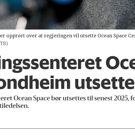
er opprørt over at regjeringen vil utsette Ocean Space 
NTB)
ingssenteret Oc
rondheim utsette
et Ocean Space bør utsettes til senest 2025, fo
iledelsen.