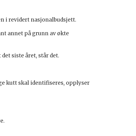
n i revidert nasjonalbudsjett.
ant annet på grunn av økte
et siste året, står det.
e kutt skal identifiseres, opplyser
e.