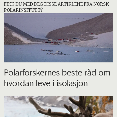
samarbeider med informatikere ved UiT
FIKK DU MED DEG DISSE ARTIKLENE FRA
NORSK
POLARINSITUTT
?
Norges arktiske universitet for å utvikle
programvaren som brukes til å analysere
lytteboksdata.
Polarforskernes beste råd om
hvordan leve i isolasjon