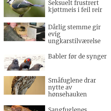
Seksuelt frustrert
kjøttmeis i feil reir
Dårlig stemme gir
evig
ungkarstilværelse
Babler før de synger
Småfuglene drar
nytte av
hønsehauken
Sangfuglenes