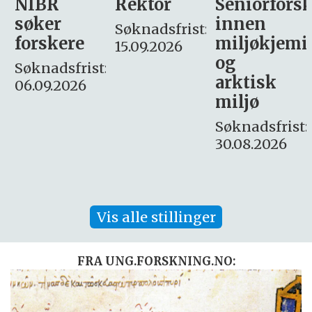
Rektor
Seniorforsker
Forskning.
innen
søker
Søknadsfrist:
miljøkjemi
nyhetsjour
15.09.2026
og
– fast
:
arktisk
Søknadsfrist:
miljø
16. august.
Søknadsfrist:
30.08.2026
Vis alle stillinger
FRA UNG.FORSKNING.NO: