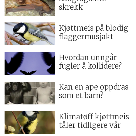
skrekk
Kjøttmeis på blodig
flaggermusjakt
Hvordan unngår
fugler å kollidere?
Kan en ape oppdras
som et barn?
Klimatøff kjøttmeis
tåler tidligere vår