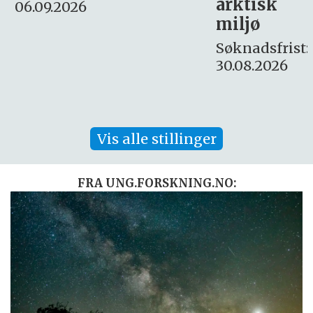
arktisk
Søknadsfrist:
miljø
16. august.
Søknadsfrist:
30.08.2026
Vis alle stillinger
FRA UNG.FORSKNING.NO: