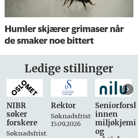
Humler skjærer grimaser når
de smaker noe bittert
Ledige stillinger
Rektor
Seniorforsker
Forskning.
innen
søker
Søknadsfrist:
miljøkjemi
nyhetsjour
15.09.2026
og
– fast
: