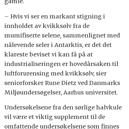
gamle.
og i større grad hos seler som spiser fisker
enn de som lever av krill (rekelignende
– Hvis vi ser en markant stigning i
krepsdyr).
innholdet av kvikksølv fra de
mumifiserte selene, sammenlignet med
Fisker med kvikksølvinnhold som kan gi
nålevende seler i Antarktis, er det det
skadevirkninger ved stort inntak, er påvist
klareste beviset vi kan få på at
de fleste steder på kloden.
industrialiseringen er hovedårsaken til
luftforurensing med kvikksølv, sier
seniorforsker Rune Dietz ved Danmarks
Miljøundersøgelser, Aarhus universitet.
Undersøkelsene fra den sørlige halvkule
vil være et viktig supplement til de
omfattende undersøkelsene som finnes