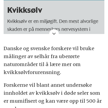
Kvikksølv
Kvikksølv er en miljøgift. Den mest alvorlige
skaden er på menneskers nervesystem i
fosterstadiet, hvor det kan resultere i
læringsvansker og utviklingshemming.
Danske og svenske forskere vil bruke
målinger av selhår fra uberørte
Metallisk kvikksølv omformes naturlig i
naturområder til å lære mer om
miljøet av mikroorganismer til
kvikksølvforurensning.
metylkvikksølv, som konsentreres i
næringskjeden.
Forskerne vil blant annet undersøke
innholdet av kvikksølv i døde seler som
De største konsentrasjonene finnes derfor i
er mumifisert og kan være opp til 500 år
rovfisk, dyr og fugler høyt i næringskjeden,