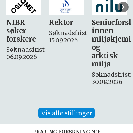
Rektor
Seniorforsker
Forskning.
innen
søker
Søknadsfrist:
miljøkjemi
nyhetsjour
15.09.2026
og
– fast
:
arktisk
Søknadsfrist:
miljø
16. august.
Søknadsfrist:
30.08.2026
Vis alle stillinger
FRA UNG.FORSKNING.NO: