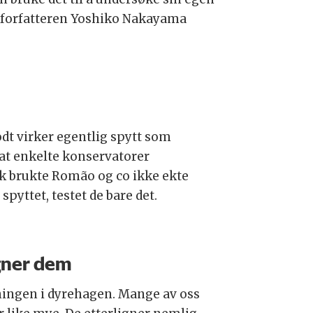
edforfatteren Yoshiko Nakayama
dt virker egentlig spytt som
 at enkelte konservatorer
nok brukte Romão og co ikke ekte
yttet, testet de bare det.
igner dem
gningen i dyrehagen. Mange av oss