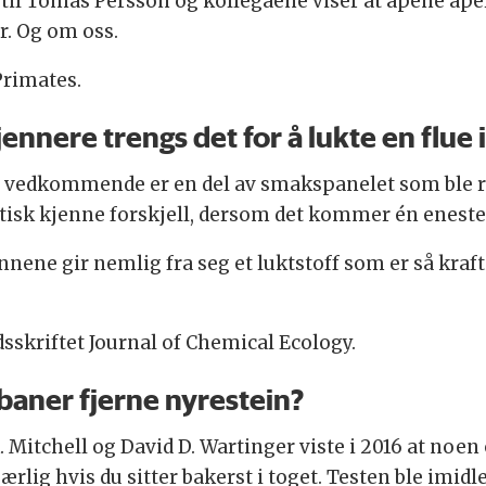
til Tomas Persson og kollegaene viser at apene aper
r. Og om oss.
 Primates.
ennere trengs det for å lukte en flue 
vis vedkommende er en del av smakspanelet som ble re
isk kjenne forskjell, dersom det kommer én eneste l
ene gir nemlig fra seg et luktstoff som er så kraftig 
idsskriftet Journal of Chemical Ecology.
baner fjerne nyrestein?
Mitchell og David D. Wartinger viste i 2016 at noen
Særlig hvis du sitter bakerst i toget. Testen ble imid