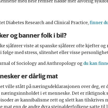
nnene med hele remser hadde mer alvorlig sykdom.
ftet Diabetes Research and Clinical Practice,
finner du
er og banner folk i bil?
 sjåfører viste at spanske sjåfører ofte kjefter og 
følge med stress, slitenhet eller visse personlighe
 Journal of Sociology and Anthropology og
du kan finn
esker er dårlig mat
et ville stått på næringsdeklarasjonen over deg, er d
t næringsinnholdet i et menneske. Det er riktignok
soder av kannibalisme rett og slett kan tilskrives 
re mat enn de andre dyra steinalderfolkene satte til l