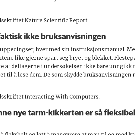
idsskriftet Nature Scientific Report.
r faktisk ikke bruksanvisningen
uppedingser, hver med sin instruksjonsmanual. Men 
ne like gjerne spart seg bryet og blekket. Flestepa
te at deltagerne i undersøkelsen ikke bare unngikk
nget til å lese dem. De som skydde bruksanvisningen
tidsskriftet Interacting With Computers.
e nye tarm-kikkerten er så fleksibel 
 fleksbelt og lett å manøvrere at man til og med ka