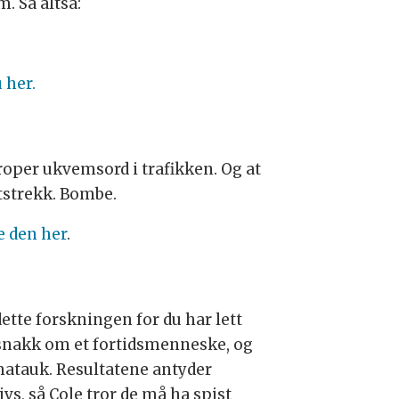
 Så altså:
 her.
roper ukvemsord i trafikken. Og at
tstrekk. Bombe.
e den her
.
ette forskningen for du har lett
 snakk om et fortidsmenneske, og
matauk. Resultatene antyder
ivs, så Cole tror de må ha spist