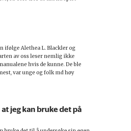
ifølge Alethea L. Blackler og
rten av oss leser nemlig ikke
 manualene hvis de kunne. De ble
 mest, var unge og folk md høy
at jeg kan bruke det på
n bruke det til å undersøke sin egen