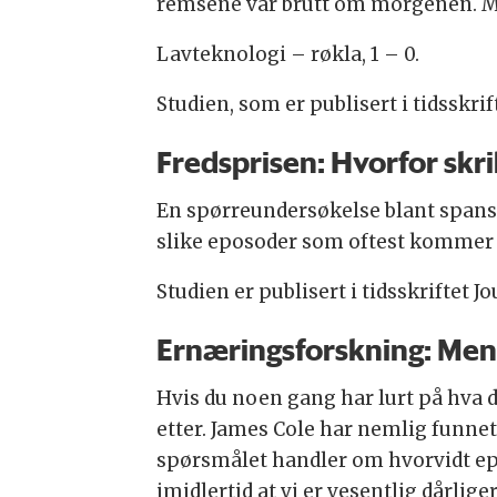
remsene var brutt om morgenen. Me
Lavteknologi – røkla, 1 – 0.
Studien, som er publisert i tidsskri
Fredsprisen: Hvorfor skrik
En spørreundersøkelse blant spanske
slike eposoder som oftest kommer i 
Studien er publisert i tidsskriftet
Ernæringsforskning: Menn
Hvis du noen gang har lurt på hva d
etter. James Cole har nemlig funne
spørsmålet handler om hvorvidt epi
imidlertid at vi er vesentlig dårlige