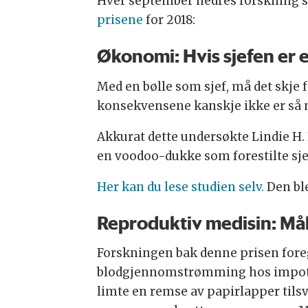
Hver september hedres forskning som 
prisene
for 2018:
Økonomi: Hvis sjefen er 
Med en bølle som sjef, må det skje f
konsekvensene kanskje ikke er så m
Akkurat dette undersøkte Lindie H. 
en voodoo-dukke som forestilte sje
Her kan du lese studien selv.
Den ble
Reproduktiv medisin:
Mål
Forskningen bak denne prisen foregi
blodgjennomstrømming hos impoten
limte en remse av papirlapper til