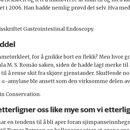
ret i 2006. Han hadde nemlig prøvd det selv. Hva m
dsskriftet Gastrointestinal Endoscopy.
iddel
metørkleet, for å gnikke bort en flekk? Men hvor go
la M. S. Romão saken, siden de hadde lagt merke til
til å rense skit fra skjøre gjenstander. Skuffende 
t α-amylase ble ansett som den virksomme delen av sp
 in Conservation.
tterligner oss like mye som vi etterl
 har en tendens til å bli aper foran sjimpanseinnhe