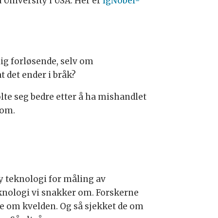
d University i USA. Her er
IgNobel-
lig forløsende, selv om
 det ender i bråk?
lte seg bedre etter å ha mishandlet
 om.
y teknologi for måling av
nologi vi snakker om. Forskerne
e om kvelden. Og så sjekket de om