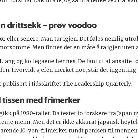
først får folk til å le, og så til å tenke ved Harvar
en drittsekk – prøv voodoo
ør eller senere: Man tar igjen. Det føles nemlig utro
orsomme. Men finnes det en måte å ta igjen uten at
Liang og kollegaene hennes. De fant ut at ansatte fø
fen. Hvorvidt sjefen merket noe, står det ingenting
 publisert i tidsskriftet The Leadership Quarterly.
 tissen med frimerker
kk på 1980-tallet. Da testet to forskere fra Japan n
te menn. Men det er ikke akkurat japansk høytek
svarende 10-yen-frimerker rundt penisen til mennen