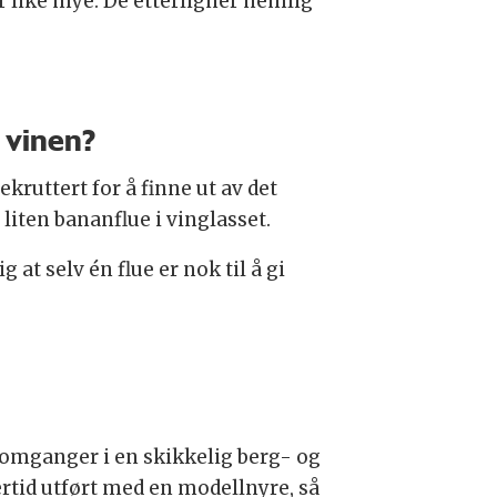
 like mye. De etterligner nemlig
i vinen?
kruttert for å finne ut av det
iten bananflue i vinglasset.
at selv én flue er nok til å gi
 omganger i en skikkelig berg- og
lertid utført med en modellnyre, så