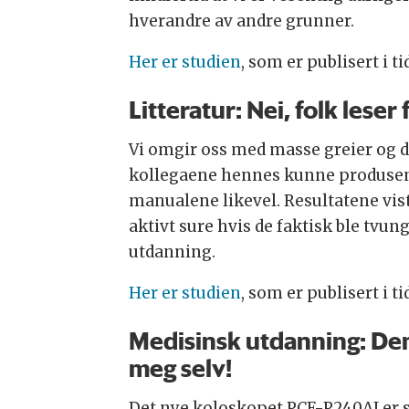
hverandre av andre grunner.
Her er studien
, som er publisert i t
Litteratur: Nei, folk lese
Vi omgir oss med masse greier og d
kollegaene hennes kunne produsente
manualene likevel. Resultatene vis
aktivt sure hvis de faktisk ble tvu
utdanning.
Her er studien
, som er publisert i 
Medisinsk utdanning: Denn
meg selv!
Det nye koloskopet PCF-P240AI er så