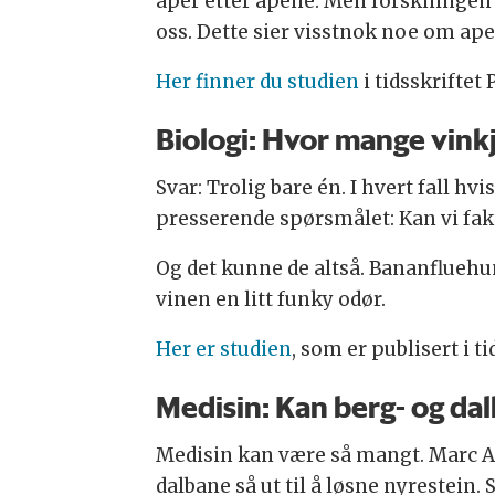
aper etter apene. Men forskningen 
oss. Dette sier visstnok noe om ape
Her finner du studien
i tidsskriftet
Biologi: Hvor mange vinkj
Svar: Trolig bare én. I hvert fall h
presserende spørsmålet: Kan vi fakt
Og det kunne de altså. Bananfluehunn
vinen en litt funky odør.
Her er studien
, som er publisert i t
Medisin: Kan berg- og dal
Medisin kan være så mangt. Marc A. 
dalbane så ut til å løsne nyrestein. 