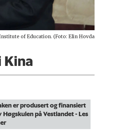
stitute of Education. (Foto: Elin Hovda
i Kina
aken er produsert og finansiert
v Høgskulen på Vestlandet
- Les
er