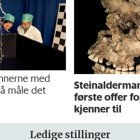
innerne med
Steinalderma
 å måle det
første offer f
kjenner til
Ledige stillinger