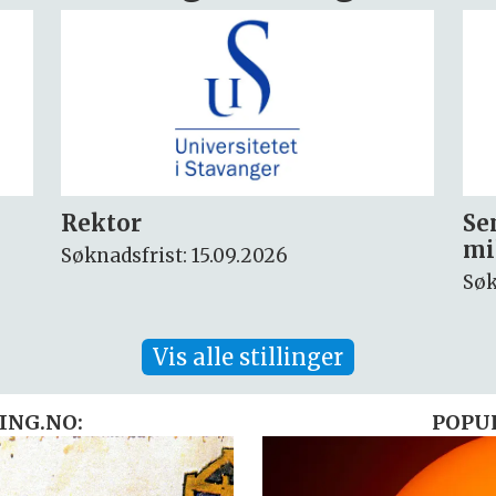
Seniorforsker innen
Fo
miljøkjemi og arktisk miljø
ny
Søknadsfrist: 30.08.2026
Søk
Vis alle stillinger
ING.NO:
POPU