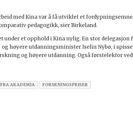
rbeid med Kina var å få utviklet et fordypningsem
omparativ pedagogikk, sier Birkeland.
 under et opphold i Kina nylig. En stor delegasjon 
g høyere utdanningsminister Iselin Nybø, i spissen r
rskning og høyere utdanning. Også førstelektor ved 
 FRA AKADEMIA
FORSKNINGSPRISER