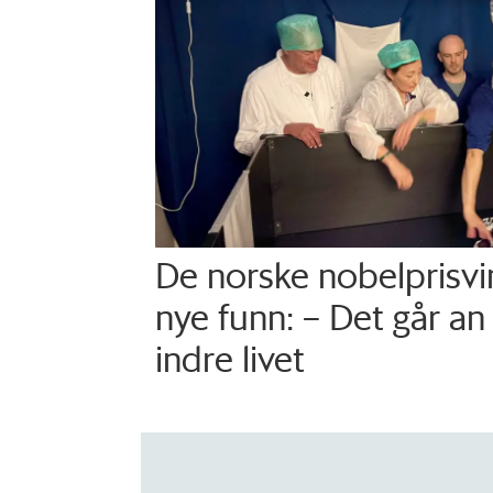
De norske nobelprisv
nye funn: – Det går an
indre livet