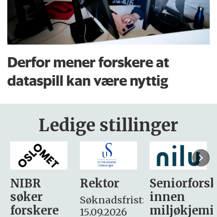
Derfor mener forskere at
dataspill kan være nyttig
Ledige stillinger
Rektor
Seniorforsker
Forskning.
innen
søker
Søknadsfrist:
miljøkjemi
nyhetsjour
15.09.2026