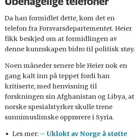
Ubehagelige telefoner
rykende uenige om snus i retten
, 18.12 2017
Da han formidlet dette, kom det en
– Folkehelseinstituttet bør skille
telefon fra Forsvarsdepartementet. Heier
tydeligere mellom råd og forskning
, 18.12
fikk beskjed om at formidlingen av
2017
denne kunnskapen bidro til politisk støy.
– Folkehelseinstituttets ledelse har gjort
Noen måneder senere ble Heier nok en
grove overtramp
, 20.12.17
gang kalt inn på teppet fordi han
kritiserte, med henvisning til
De forsker på sin egen hobby og bedrift
,
forskningen sin Afghanistan og Libya, at
8.1.2018
norske spesialstyrker skulle trene
Tilliten til forskerne svekkes
Kommentar:
sunnimuslimske opprørere i Syria.
når de ikke kan være åpne
, 12.1 2018
Les mer:
– Uklokt av Norge å støtte