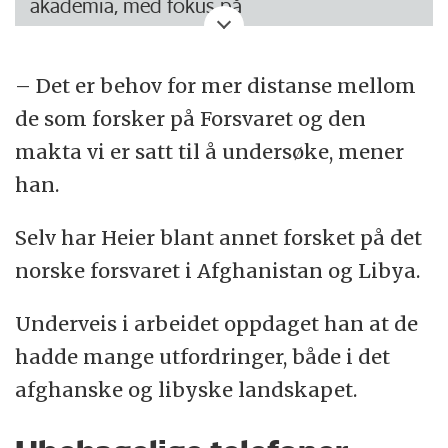
akademia, med fokus på
samfunnsforskningen.
– Det er behov for mer distanse mellom
Artiklene er:
de som forsker på Forsvaret og den
Forsker forsøkt kneblet og skremt da han
makta vi er satt til å undersøke, mener
kritiserte Forsvaret
,
24.11 2017
han.
– Forsvaret ønsker ikke negative
Selv har Heier blant annet forsket på det
forskningsresultater om verneplikt for
norske forsvaret i Afghanistan og Libya.
kvinner
, 25.11 2017
Underveis i arbeidet oppdaget han at de
Er det mulig å være fri forsker i
hadde mange utfordringer, både i det
uniform?
26.11 2017
afghanske og libyske landskapet.
Forskere fra Folkehelseinstituttet