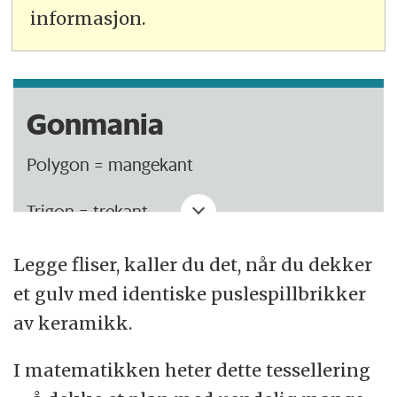
informasjon.
Gonmania
Polygon = mangekant
Trigon = trekant
Tetragon (kvadrilateral) = firkant
Legge fliser, kaller du det, når du dekker
et gulv med identiske puslespillbrikker
Pentagon = femkant
av keramikk.
Heksagon = sekskant
I matematikken heter dette tessellering