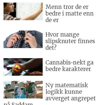
Menn tror de er
bedre i matte enn
de er
Hvor mange
slipsknuter finnes
det?
Cannabis-nekt ga
bedre karakterer
Ny matematisk
logikk kunne
avverget angrepet
på Saddam