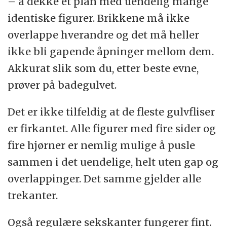
– å dekke et plan med uendelig mange
Heptagon = sjukant
identiske figurer. Brikkene må ikke
Oktogon = åttekant
overlappe hverandre og det må heller
ikke bli gapende åpninger mellom dem.
Enneagon = nikant
Akkurat slik som du, etter beste evne,
Dekagon = tikant
prøver på badegulvet.
Hendekagon = ellevekant
Det er ikke tilfeldig at de fleste gulvfliser
er firkantet. Alle figurer med fire sider og
Dodekagon = tolvkant
fire hjørner er nemlig mulige å pusle
sammen i det uendelige, helt uten gap og
(Kilde:
Wikipedia
)
overlappinger. Det samme gjelder alle
trekanter.
Også regulære sekskanter fungerer fint.