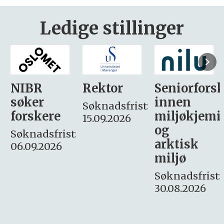
Ledige stillinger
Rektor
Seniorforsker
Forskning.
innen
søker
Søknadsfrist:
miljøkjemi
nyhetsjour
15.09.2026
og
– fast
:
arktisk
Søknadsfrist:
miljø
16. august.
Søknadsfrist:
30.08.2026