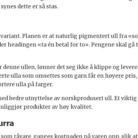
synes dette er så stas.
ariant. Planen er at naturlig pigmentert ull fra «sor
er headingen «ta én betal for to». Pengene skal gå 
 denne ullen, lønner det seg ikke å klippe og levere. 
erte ulla som omsettes som garn får en høyere pris, b
rtere ulla på farger.
ed bedre utnyttelse av norskprodusert ull. Et viktig
uliggjør produkter av høy kvalitet.
urra
n som råvare, ganges kostnaden på varen opp, slik at