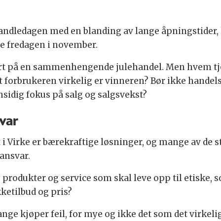
ndledagen med en blanding av lange åpningstider, l
te fredagen i november.
start på en sammenhengende julehandel. Men hvem tje
at forbrukeren virkelig er vinneren? Bør ikke handel
idig fokus på salg og salgsvekst?
var
 i Virke er bærekraftige løsninger, og mange av de s
ansvar.
 produkter og service som skal leve opp til etiske, 
kketilbud og pris?
mange kjøper feil, for mye og ikke det som det virkel