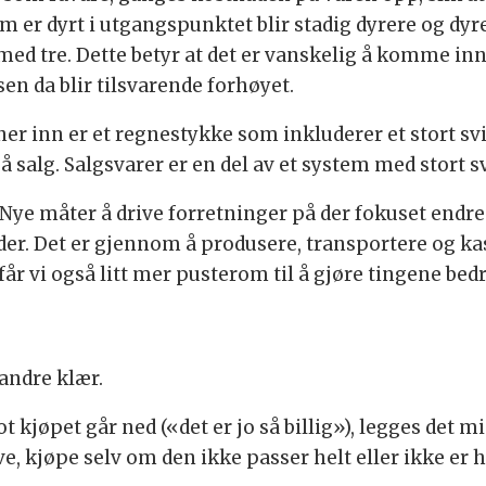
om er dyrt i utgangspunktet blir stadig dyrere og dy
med tre. Dette betyr at det er vanskelig å komme in
en da blir tilsvarende forhøyet.
r inn er et regnestykke som inkluderer et stort svin
å salg. Salgsvarer er en del av et system med stort sv
Nye måter å drive forretninger på der fokuset endre
eder. Det er gjennom å produsere, transportere og ka
år vi også litt mer pusterom til å gjøre tingene bedr
 andre klær.
kjøpet går ned («det er jo så billig»), legges det mi
e, kjøpe selv om den ikke passer helt eller ikke er he