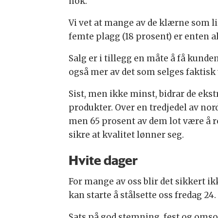
nok.
Vi vet at mange av de klærne som lig
femte plagg (18 prosent) er enten al
Salg er i tillegg en måte å få kunden
også mer av det som selges faktisk 
Sist, men ikke minst, bidrar de ekst
produkter. Over en tredjedel av nord
men 65 prosent av dem lot være å r
sikre at kvalitet lønner seg.
Hvite dager
For mange av oss blir det sikkert i
kan starte å stålsette oss fredag 24
Sats på god stemning, fest og omsorg