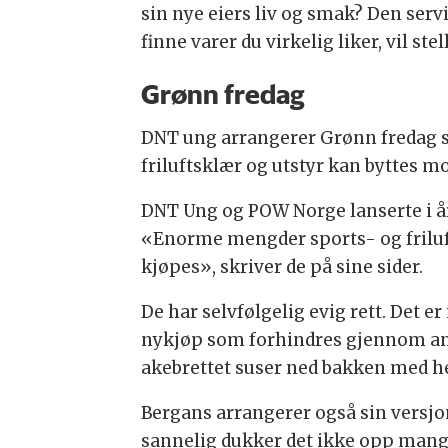
sin nye eiers liv og smak? Den servi
finne varer du virkelig liker, vil ste
Grønn fredag
DNT ung arrangerer Grønn fredag so
friluftsklær og utstyr kan byttes mo
DNT Ung og POW Norge lanserte i å
«Enorme mengder sports- og frilufts
kjøpes», skriver de på sine sider.
De har selvfølgelig evig rett. Det er
nykjøp som forhindres gjennom anska
akebrettet suser ned bakken med he
Bergans arrangerer også sin versjo
sannelig dukker det ikke opp mange