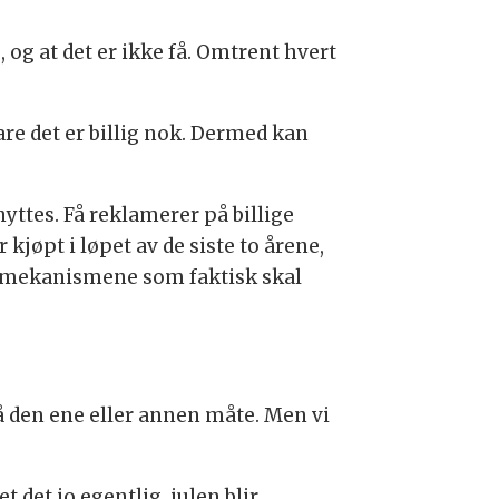
 og at det er ikke få. Omtrent hvert
bare det er billig nok. Dermed kan
nyttes. Få reklamerer på billige
kjøpt i løpet av de siste to årene,
de mekanismene som faktisk skal
å den ene eller annen måte. Men vi
 det jo egentlig, julen blir