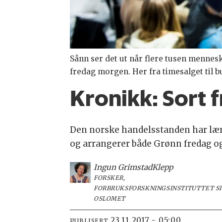
Sånn ser det ut når flere tusen menneske
fredag morgen. Her fra timesalget til b
Kronikk:
Sort 
Den norske handelsstanden har lært 
og arrangerer både Grønn fredag o
Ingun Grimstad
Klepp
FORSKER,
FORBRUKSFORSKNINGSINSTITUTTET SI
OSLOMET
23.11.2017 - 05:00
PUBLISERT