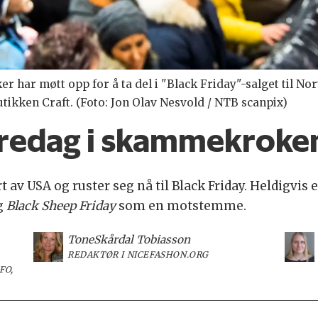
r har møtt opp for å ta del i "Black Friday"-salget til Nor
utikken Craft. (Foto: Jon Olav Nesvold / NTB scanpix)
fredag i skammekroke
av USA og ruster seg nå til Black Friday. Heldigvis
g
Black Sheep Friday
som en motstemme.
Tone
Skårdal Tobiasson
REDAKTØR I NICEFASHON.ORG
FO,