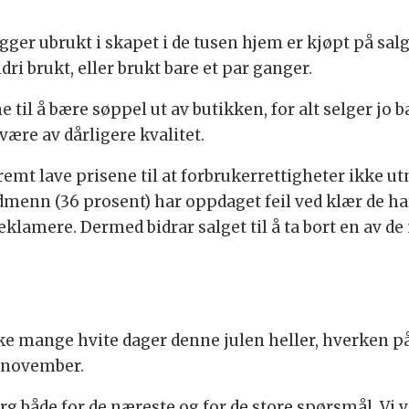
ger ubrukt i skapet i de tusen hjem er kjøpt på salg,
dri brukt, eller brukt bare et par ganger.
e til å bære søppel ut av butikken, for alt selger jo 
være av dårligere kvalitet.
remt lave prisene til at forbrukerrettigheter ikke ut
menn (36 prosent) har oppdaget feil ved klær de har 
eklamere. Dermed bidrar salget til å ta bort en av 
kke mange hvite dager denne julen heller, hverken p
. november.
 både for de næreste og for de store spørsmål. Vi vet