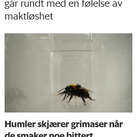
går rundt med en følelse av
maktløshet
Humler skjærer grimaser når
de smaker noe bittert