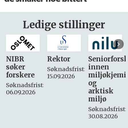
Ledige stillinger
Rektor
Seniorforsker
Forskning.
innen
søker
Søknadsfrist:
miljøkjemi
nyhetsjour
15.09.2026
og
– fast
:
arktisk
Søknadsfrist:
miljø
16. august.
Søknadsfrist:
30.08.2026