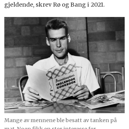
gjeldende, skrev Rø og Bang i 2021.
Mange av mennene ble besatt av tanken på
mat. Noen fikk en stor interesse for