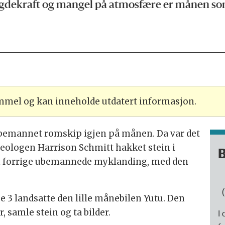
kraft og mangel på atmosfære er månen som s
ammel og kan inneholde utdatert informasjon.
 ubemannet romskip igjen på månen. Da var det
geologen Harrison Schmitt hakket stein i
B
en forrige ubemannede myklanding, med den
(
3 landsatte den lille månebilen Yutu. Den
, samle stein og ta bilder.
I