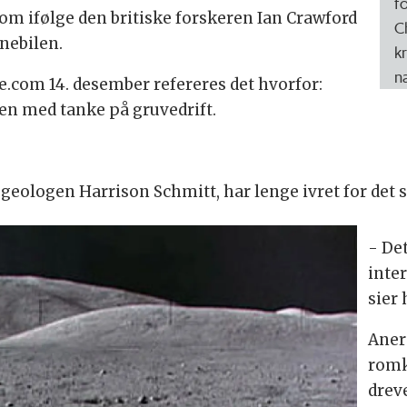
f
om ifølge den britiske forskeren Ian Crawford
C
ånebilen.
k
n
.com 14. desember refereres det hvorfor:
n med tanke på gruvedrift.
 geologen Harrison Schmitt, har lenge ivret for det
- De
inter
sier
Aner
romk
drev