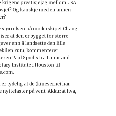
e krigens prestisjejag mellom USA
ovjet? Og kanskje med en annen
er?
e størrelsen på moderskipet Chang
viser at den er bygget for større
aver enn å landsette den lille
bilen Yutu, kommenterer
keren Paul Spudis fra Lunar and
tary Institute i Houston til
e.com.
 er tydelig at de (kineserne) har
e nyttelaster på vent. Akkurat hva,