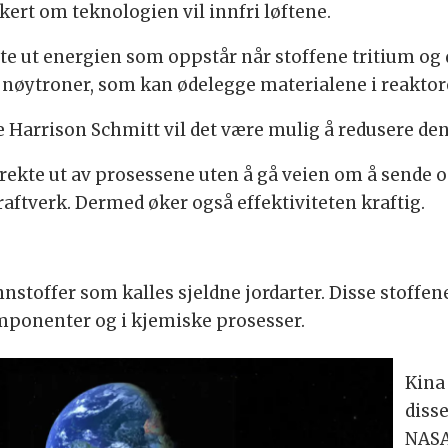
kert om teknologien vil innfri løftene.
nte ut energien som oppstår når stoffene tritium o
 nøytroner, som kan ødelegge materialene i reaktore
e Harrison Schmitt vil det være mulig å redusere de
irekte ut av prosessene uten å gå veien om å sende
aftverk. Dermed øker også effektiviteten kraftig.
toffer som kalles sjeldne jordarter. Disse stoffene
omponenter og i kjemiske prosesser.
Kina
disse
NASA