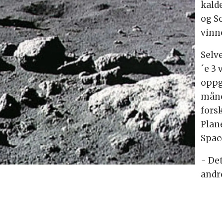
kald
og S
vinn
Selv
´e 3 
oppg
måne
fors
Plane
Spac
- Det
andr