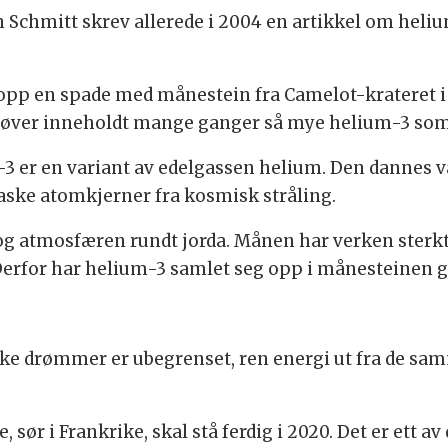
chmitt skrev allerede i 2004 en artikkel om helium
pp en spade med månestein fra Camelot-krateret i 1
øver inneholdt mange ganger så mye helium-3 som 
3 er en variant av edelgassen helium. Den dannes va
aske atomkjerner fra kosmisk stråling.
og atmosfæren rundt jorda. Månen har verken sterkt
 Derfor har helium-3 samlet seg opp i månesteinen g
ke drømmer er ubegrenset, ren energi ut fra de sa
 sør i Frankrike, skal stå ferdig i 2020. Det er ett 