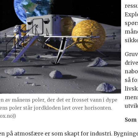
ress
Expl
spør
måne
sikk
Gruv
driv
nabo
så fo
livsk
menn
n av månens poler, der det er frosset vann i dype
utvi
ens poler står jordkloden lavt over horisonten.
ox.no))
Som 
n på atmosfære er som skapt for industri. Bygning