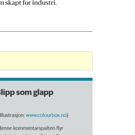
kapt for industri.
lipp som glapp
Illustrasjon:
www.colourbox.no
)
 denne kommentarspalten flyr