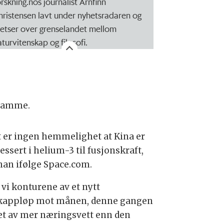
orskning.nos journalist Arnfinn
hristensen lavt under nyhetsradaren og
retser over grenselandet mellom
aturvitenskap og filosofi.
 samme.
t er ingen hemmelighet at Kina er
essert i helium-3 til fusjonskraft,
 han ifølge Space.com.
 vi konturene av et nytt
appløp mot månen, denne gangen
et av mer næringsvett enn den