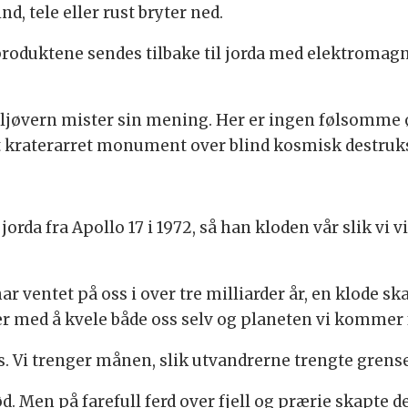
d, tele eller rust bryter ned.
produktene sendes tilbake til jorda med elektromagn
iljøvern mister sin mening. Her er ingen følsomme
 et kraterarret monument over blind kosmisk destruk
orda fra Apollo 17 i 1972, så han kloden vår slik vi v
 ventet på oss i over tre milliarder år, en klode sk
 med å kvele både oss selv og planeten vi kommer 
. Vi trenger månen, slik utvandrerne trengte grensel
rød. Men på farefull ferd over fjell og prærie skapte 