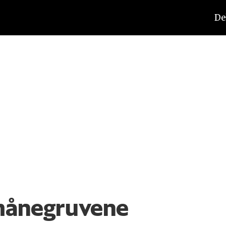
De
 månegruvene