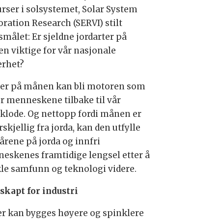
urser i solsystemet, Solar System
oration Research (SERVI) stilt
smålet: Er sjeldne jordarter på
n viktige for vår nasjonale
erhet?
er på månen kan bli motoren som
er menneskene tilbake til vår
klode. Og nettopp fordi månen er
rskjellig fra jorda, kan den utfylle
årene på jorda og innfri
eskenes framtidige lengsel etter å
kle samfunn og teknologi videre.
skapt for industri
er kan bygges høyere og spinklere