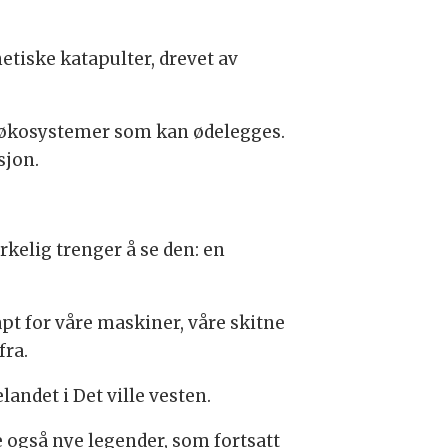
etiske katapulter, drevet av
 økosystemer som kan ødelegges.
sjon.
irkelig trenger å se den: en
apt for våre maskiner, våre skitne
fra.
andet i Det ville vesten.
de også nye legender, som fortsatt