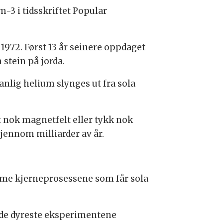
-3 i tidsskriftet Popular
972. Først 13 år seinere oppdaget
stein på jorda.
nlig helium slynges ut fra sola
 nok magnetfelt eller tykk nok
jennom milliarder av år.
mme kjerneprosessene som får sola
av de dyreste eksperimentene