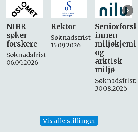
Rektor
Seniorforsker
Forskning.
innen
søker
Søknadsfrist:
miljøkjemi
nyhetsjour
15.09.2026
og
– fast
:
arktisk
Søknadsfrist:
miljø
16. august.
Søknadsfrist:
30.08.2026
Vis alle stillinger