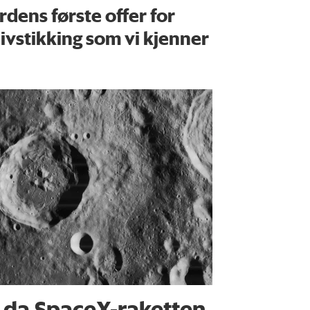
rdens første offer for
ivstikking som vi kjenner
 da SpaceX-raketten