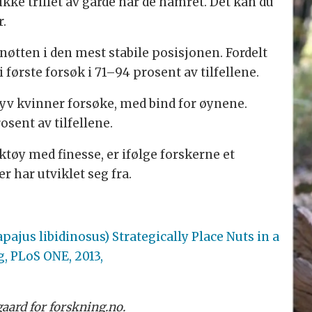
 ikke trillet av gårde når de hamret. Det kan du
r.
nøtten i den mest stabile posisjonen. Fordelt
i første forsøk i 71–94 prosent av tilfellene.
syv kvinner forsøke, med bind for øynene.
rosent av tilfellene.
tøy med finesse, er ifølge forskerne et
har utviklet seg fra.
jus libidinosus) Strategically Place Nuts in a
, PLoS ONE, 2013,
aard for forskning.no.