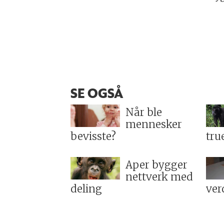
SE OGSÅ
Når ble
mennesker
bevisste?
tru
Aper bygger
nettverk med
deling
ver