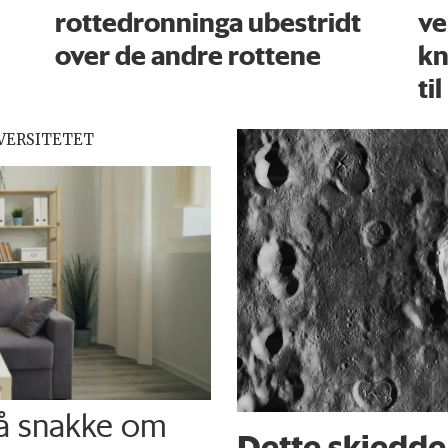
rottedronninga ubestridt
ve
over de andre rottene
kn
til
VERSITETET
 å snakke om
Dette skjedde