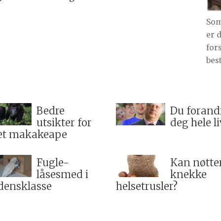
Som
er 
for
best
Bedre
Du forand
utsikter for
deg hele li
et makakeape
Fugle-
Kan nøtte
låsesmed i
knekke
densklasse
helsetrusler?