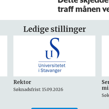
traff månen ve
Ledige stillinger
Seniorforsker innen
Fo
miljøkjemi og arktisk miljø
ny
Søknadsfrist: 30.08.2026
Søk