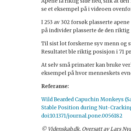
Apene la riktig side ned, slik at den
se et eksempel på i videoen ovenfo
I 253 av 302 forsøk plasserte apene 
på individer plasserte de den riktig 
Til sist lot forskerne syv menn og 
Resultatet ble riktig posisjon i 71 p
At selv små primater kan bruke verk
eksempel på hvor menneskets evner 
Referanse:
Wild Bearded Capuchin Monkeys (Sapa
Stable Position during Nut-Cracking
doi:10.1371/journal.pone.0056182
© Videnskab.dk. Oversatt av Lars Nyg