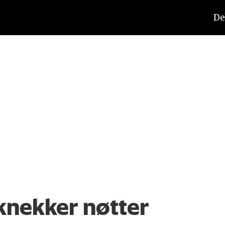
De
knekker nøtter