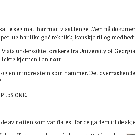
skaffe seg mat, har man visst lenge. Men nå dokumen
per. De har like god teknikk, kanskje til og med be
a Vista undersøkte forskere fra University of Georg
 lekre kjernen i en nøtt.
t og en mindre stein som hammer. Det overraskende 
d.
t PLoS ONE.
de av nøtten som var flatest før de ga dem til de s