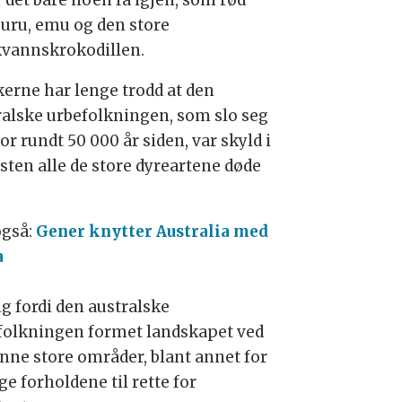
r det bare noen få igjen, som rød
uru, emu og den store
kvannskrokodillen.
kerne har lenge trodd at den
ralske urbefolkningen, som slo seg
or rundt 50 000 år siden, var skyld i
esten alle de store dyreartene døde
også:
Gener knytter Australia med
a
ig fordi den australske
folkningen formet landskapet ved
enne store områder, blant annet for
ge forholdene til rette for