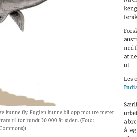
Nå e
keng
fers
Fors
aust
ned f
at n
ut.
Les 
Indi
Særl
ke kunne fly. Fuglen kunne bli opp mot tre meter
urbe
ram til for rundt 30 000 år siden. (Foto:
å br
a Commons))
å leg