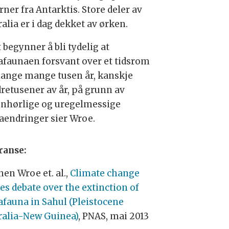
rner fra Antarktis. Store deler av
alia er i dag dekket av ørken.
 begynner å bli tydelig at
faunaen forsvant over et tidsrom
ange mange tusen år, kanskje
retusener av år, på grunn av
nhørlige og uregelmessige
aendringer sier Wroe.
ranse:
hen Wroe et. al.,
Climate change
es debate over the extinction of
fauna in Sahul (Pleistocene
ralia-New Guinea)
, PNAS, mai 2013