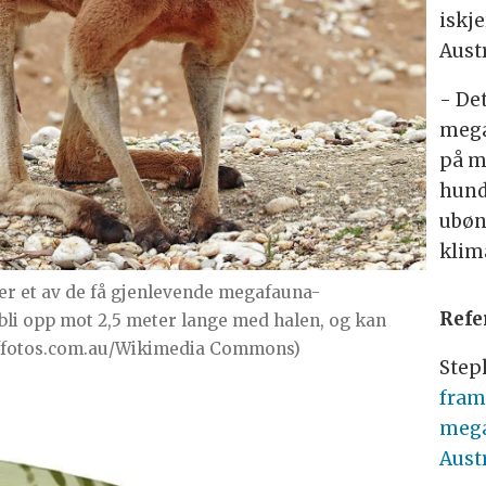
iskje
Austr
- Det
mega
på m
hund
ubøn
klim
r et av de få gjenlevende megafauna-
Refe
li opp mot 2,5 meter lange med halen, og kan
staffotos.com.au/Wikimedia Commons)
Step
fram
mega
Aust