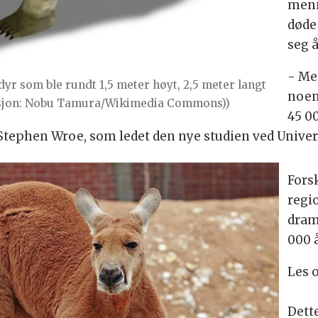
menn
døde
seg å
- Me
yr som ble rundt 1,5 meter høyt, 2,5 meter langt
noen 
strasjon: Nobu Tamura/Wikimedia Commons))
45 0
 Stephen Wroe, som ledet den nye studien ved Univers
Fors
regi
dram
000 å
Les 
Dette