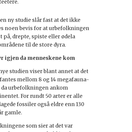
teetere.
n ny studie slår fast at det ikke
es noen bevis for at urbefolkningen
t på, drepte, spiste eller ødela
områdene til de store dyra.
yr igjen da menneskene kom
nye studien viser blant annet at det
 fantes mellom 8 og 14 megafauna-
r da urbefolkningen ankom
nentet. For rundt 50 arter er alle
agede fossiler også eldre enn 130
år gamle.
lkningene som sier at det var