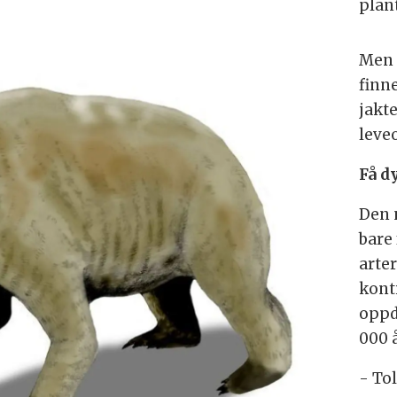
plan
Men e
finn
jakte
leve
Få d
Den 
bare
arte
konti
oppd
000 
- To