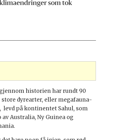
t klimaendringer som tok
gjennom historien har rundt 90
e store dyrearter, eller megafauna-
r, levd på kontinentet Sahul, som
o av Australia, Ny Guinea og
ania.