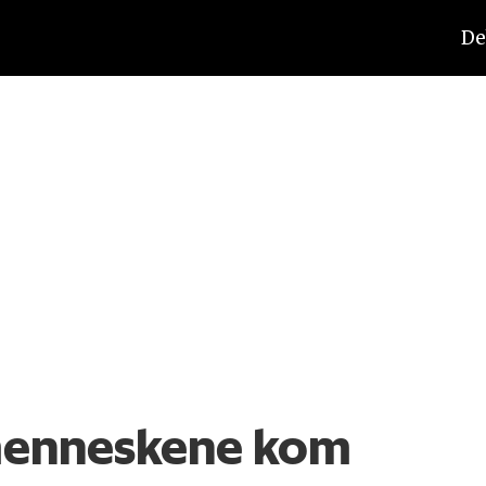
De
 menneskene kom