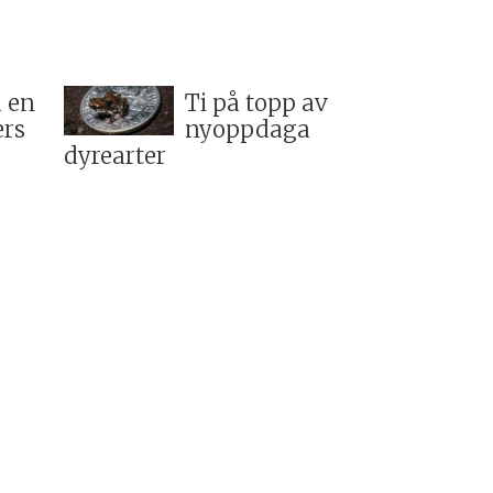
å en
Ti på topp av
rs
nyoppdaga
dyrearter