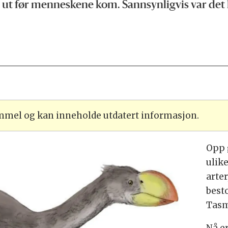
e ut før menneskene kom. Sannsynligvis var de
ammel og kan inneholde utdatert informasjon.
Opp 
ulik
arte
best
Tasm