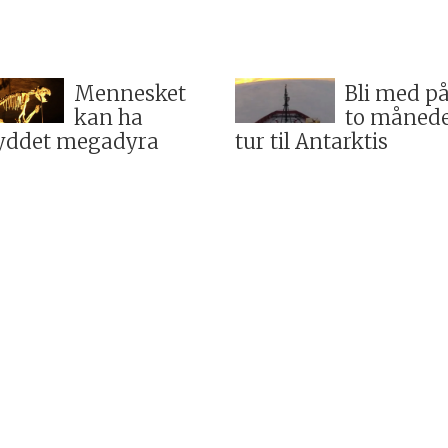
Mennesket
Bli med p
kan ha
to månede
yddet megadyra
tur til Antarktis