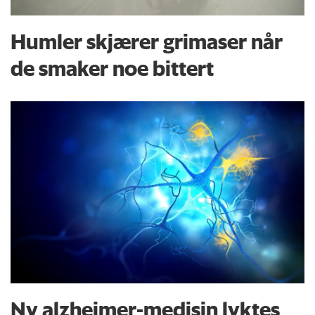
epost@forskning.no
Humler skjærer grimaser når
de smaker noe bittert
Ny alzheimer-medisin lyktes