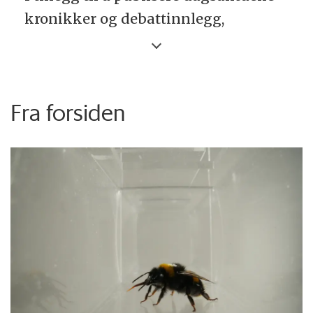
kronikker og debattinnlegg,
publiserer forskning.no også
forklarende tekster om forskning
skrevet av norske akademikere.
Fra forsiden
Debattinnlegg kan være på inntil
5000 tegn med mellomrom.
Kronikker og «Forskeren forteller»-
teksten kan være inntil 7000 tegn
med mellomrom. Vi forbeholder oss
retten til å redigere innsendt
materiale.
Du kan sende tekster og utkast til