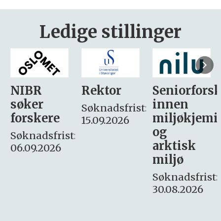
Ledige stillinger
Rektor
Seniorforsker
Forskning.
innen
søker
Søknadsfrist:
miljøkjemi
nyhetsjour
15.09.2026
og
– fast
:
arktisk
Søknadsfrist:
miljø
16. august.
Søknadsfrist:
30.08.2026