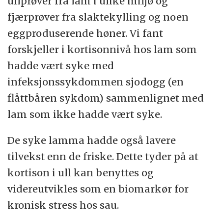
ullprøver fra lam i ulike miljø og
fjærprøver fra slaktekylling og noen
eggproduserende høner. Vi fant
forskjeller i kortisonnivå hos lam som
hadde vært syke med
infeksjonssykdommen sjodogg (en
flåttbåren sykdom) sammenlignet med
lam som ikke hadde vært syke.
De syke lamma hadde også lavere
tilvekst enn de friske. Dette tyder på at
kortison i ull kan benyttes og
videreutvikles som en biomarkør for
kronisk stress hos sau.