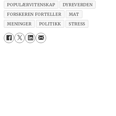
POPULÆRVITENSKAP
DYREVERDEN
på å fremme helse for å redusere bruk av
FORSKEREN FORTELLER
MAT
parasittmidler og antibiotika.
MENINGER
POLITIKK
STRESS
I dette prosjektet vil vi blant annet jobbe
med måling av kortison i hårprøver fra kyr
og kalver som beiter sammen men som
skilles fra hverandre etter ulik tid og
metode.
For de som er interessert i å lese mer om
målingene av stresshormoner i fjær fra fjørfe
og ull fra sau som vi har gjort, ligger det to
rapporter og en artikkel tilgjengelige på nett: