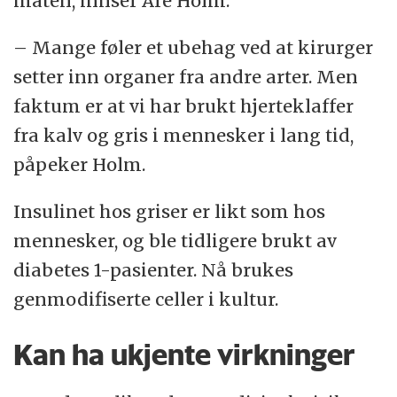
måten, innser Are Holm.
transplantasjonen på tvers av arter, en
såkalt xenotransplantasjon.
– Mange føler et ubehag ved at kirurger
setter inn organer fra andre arter. Men
(Kilde:
Wikipedia
)
faktum er at vi har brukt hjerteklaffer
fra kalv og gris i mennesker i lang tid,
påpeker Holm.
Insulinet hos griser er likt som hos
mennesker, og ble tidligere brukt av
diabetes 1-pasienter. Nå brukes
genmodifiserte celler i kultur.
Kan ha ukjente virkninger