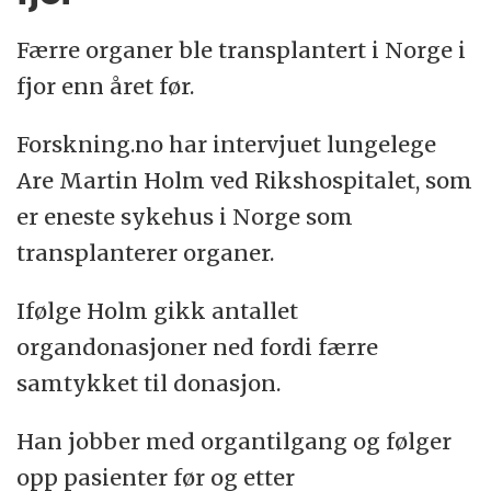
Færre organer ble transplantert i Norge i
38 mennesker som sto på venteliste for
fjor enn året før.
organtransplantasjon døde i fjor.
Forskning.no har intervjuet lungelege
Syv av disse pasienter døde mens de
Are Martin Holm ved Rikshospitalet, som
ventet på nye lunger. 21 døde mens de
er eneste sykehus i Norge som
ventet på nyre og ni mens de ventet på
transplanterer organer.
lever.
Ifølge Holm gikk antallet
Omtrent like mange måtte tas av
organdonasjoner ned fordi færre
ventelisten fordi de var blitt for dårlige
samtykket til donasjon.
mens de ventet.
Han jobber med organtilgang og følger
(
Kilde: Oslo universitetssykehus,
opp pasienter før og etter
organdonasjon 2021
)