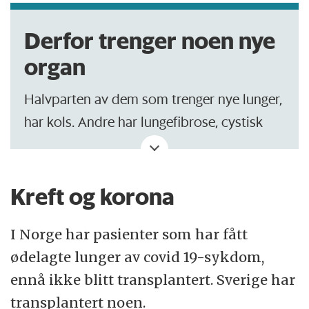
Derfor trenger noen nye
organ
Halvparten av dem som trenger nye lunger,
har kols. Andre har lungefibrose, cystisk
fibrose, høyt blodtrykk i lungekarene eller
andre sjeldnere sykdommer.
Kreft og korona
Mens pasientene venter i kø, lever de
forskjellige liv. Noen klarer å være i jobb,
I Norge har pasienter som har fått
andre må ha surstoff i nesen, mens noen er
ødelagte lunger av covid 19-sykdom,
innlagt, kanskje til og med på respirator.
ennå ikke blitt transplantert. Sverige har
transplantert noen.
(Kilde: Are Martin Holm, Rikshospitalet)