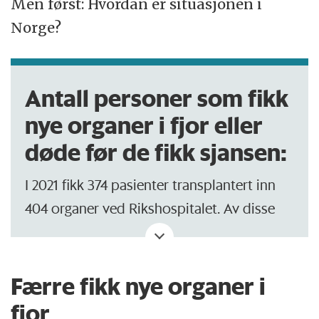
Men først: Hvordan er situasjonen i
Norge?
Antall personer som fikk
nye organer i fjor eller
døde før de fikk sjansen:
I 2021 fikk 374 pasienter transplantert inn
404 organer ved Rikshospitalet. Av disse
kom 307 organer fra avdød giver. Resten
var nyrer gitt av levende donorer.
Færre fikk nye organer i
I 2020 fikk ti flere pasienter nytt organ, og
fjor
18 flere organer ble transplantert.