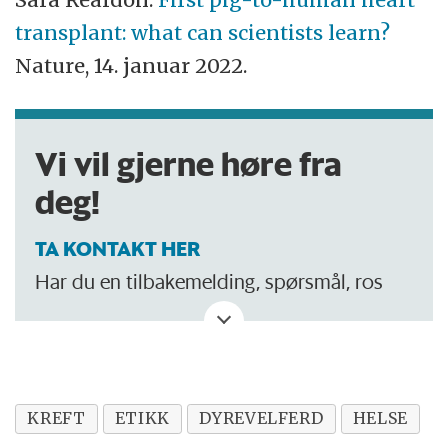
transplant: what can scientists learn?
Nature, 14. januar 2022.
Vi vil gjerne høre fra
deg!
TA KONTAKT HER
Har du en tilbakemelding, spørsmål, ros
eller kritikk? Eller tips om noe vi bør skrive
om?
KREFT
ETIKK
DYREVELFERD
HELSE