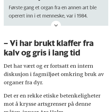
Første gang et organ fra en annen art ble
operert inn i et menneske, var i 1984.
Da fikk et nyfødt spedbarn transplantert
inn et bavianhjerte i USA. Hun hadde en
– Vi har brukt klaffer fra
dødelig hjertefeil, og de manglet en
kalv og gris i lang tid
passende menneskebabydonor.
Det har vært og er fortsatt en intern
Baby Fae, som hun ble kalt, døde tre uker
diskusjon i fagmiljøet omkring bruk av
etter transplantasjonen fordi kroppen
organer fra dyr.
hennes utstøtte organet på grunn av
forskjellig blodtype.
Det er en rekke etiske betenkeligheter
mot å krysse artsgrenser på denne
Dette regnes som den første «vellykkede»